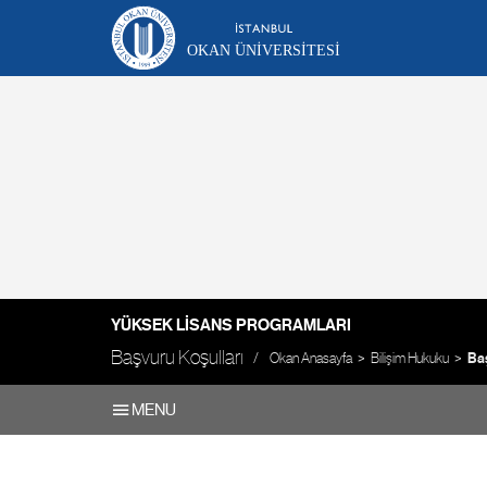
OKAN ÜNIVERSITESI
YÜKSEK LISANS PROGRAMLARI
Başvuru Koşulları
Okan Anasayfa
Bilişim Hukuku
Baş
MENU