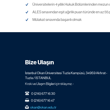
Üniversitelerin 4 yıllık Hukuk Bölümlerinden mezun
ALES sınavından eşit ağırlık puan türünde en az 55 pua
Mülakat sınavında başarılı olmak
Bize Ulaşın
İstanbul Okan Üniversitesi Tuzla Kampüsü, 34959 Akfırat -
Tuzla / İSTANBUL
Kroki ve Ulaşım Bilgileri için tıklayınız. ›
0 (216) 677 16 30
0 (216) 677 16 47
okan@okan.edu.tr