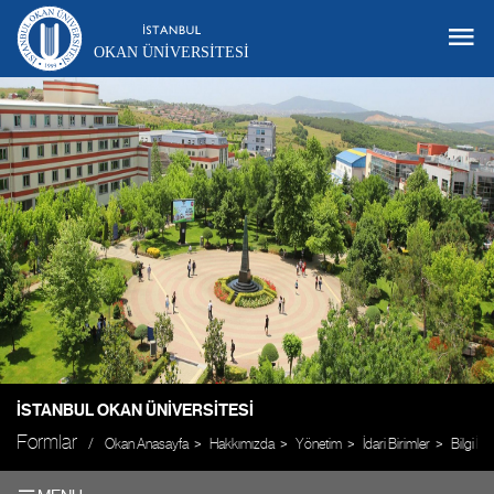
OKAN ÜNIVERSITESI
İSTANBUL OKAN ÜNIVERSITESI
Formlar
Okan Anasayfa
Hakkımızda
Yönetim
İdari Birimler
Bilgi İş