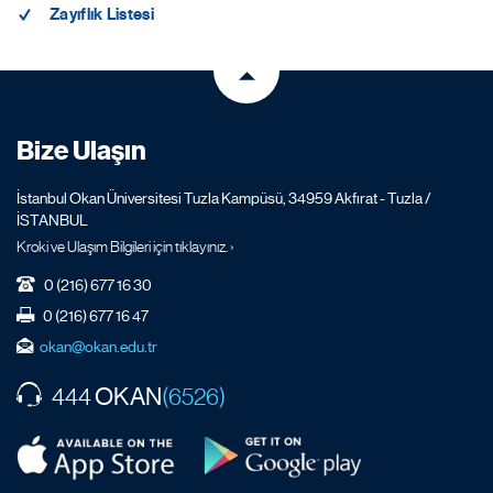
Zayıflık Listesi
Bize Ulaşın
İstanbul Okan Üniversitesi Tuzla Kampüsü, 34959 Akfırat - Tuzla /
İSTANBUL
Kroki ve Ulaşım Bilgileri için tıklayınız. ›
0 (216) 677 16 30
0 (216) 677 16 47
okan@okan.edu.tr
OKAN
444
(6526)