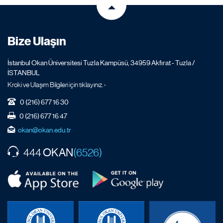
Bize Ulaşın
İstanbul Okan Üniversitesi Tuzla Kampüsü, 34959 Akfırat - Tuzla /
İSTANBUL
Kroki ve Ulaşım Bilgileri için tıklayınız. ›
0 (216) 677 16 30
0 (216) 677 16 47
okan@okan.edu.tr
OKAN
444
(6526)