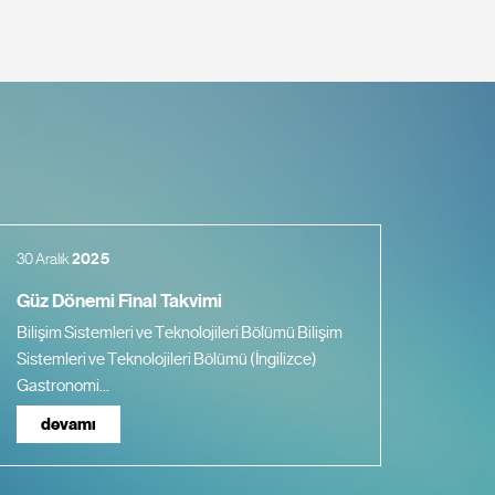
30 Aralık
2025
10 Kas
Güz Dönemi Final Takvimi
Güz D
Bilişim Sistemleri ve Teknolojileri Bölümü Bilişim
Yeni M
Sistemleri ve Teknolojileri Bölümü (İngilizce)
Yönetic
Gastronomi...
devamı
de