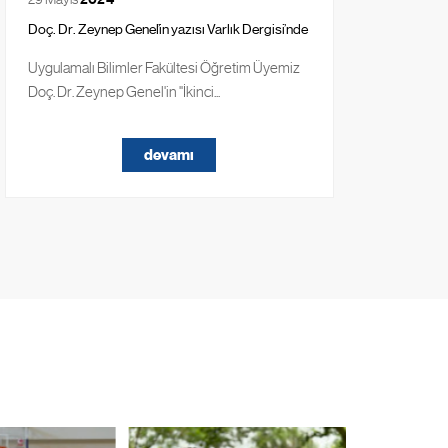
Doç. Dr. Zeynep Genel’in yazısı Varlık Dergisi’nde
Üniv
aras
Uygulamalı Bilimler Fakültesi Öğretim Üyemiz
Üni
Doç. Dr. Zeynep Genel'in "İkinci...
Tekn
devamı