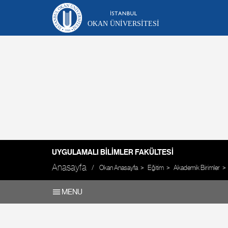
OKAN ÜNIVERSITESI
UYGULAMALI BILIMLER FAKÜLTESI
Anasayfa
Okan Anasayfa
Eğitim
Akademik Birimler
MENU