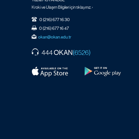
Kroki ve Ulaşım Bilgileri için tıklayınız. ›
0 (216) 677 16 30
0 (216) 677 16 47
okan@okan.edu.tr
OKAN
444
(6526)