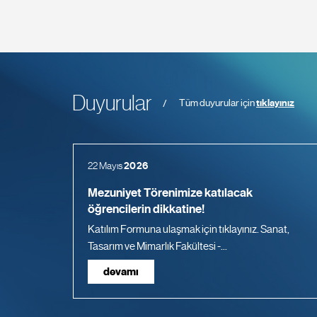
Duyurular
Tüm duyurular için
tıklayınız
22 Mayıs
2026
Mezuniyet Törenimize katılacak
öğrencilerin dikkatine!
Katılım Formuna ulaşmak için tıklayınız. Sanat,
Tasarım ve Mimarlık Fakültesi -...
devamı