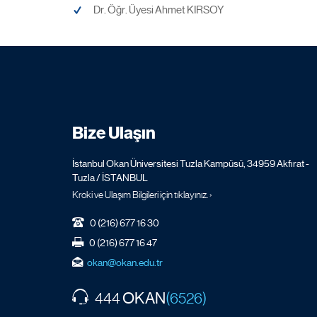
Dr. Öğr. Üyesi Ahmet KIRSOY
Bize Ulaşın
İstanbul Okan Üniversitesi Tuzla Kampüsü, 34959 Akfırat -
Tuzla / İSTANBUL
Kroki ve Ulaşım Bilgileri için tıklayınız. ›
0 (216) 677 16 30
0 (216) 677 16 47
okan@okan.edu.tr
OKAN
444
(6526)