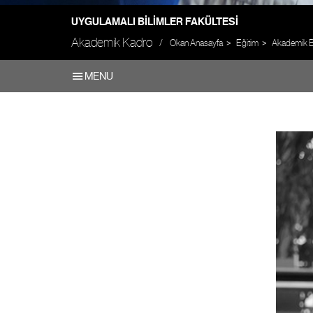
UYGULAMALI BILIMLER FAKÜLTESI
Akademik Kadro
Okan Anasayfa
Eğitim
Akademik Bi
MENU