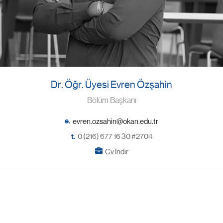
Dr. Öğr. Üyesi Evren Özşahin
Bölüm Başkanı
e.
t.
0 (216) 677 16 30 #2704
Cv İndir