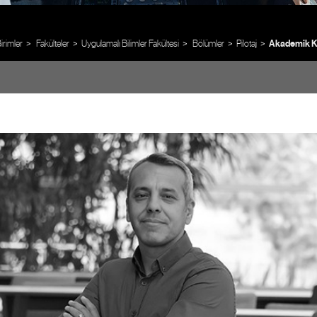
rimler
Fakülteler
Uygulamalı Bilimler Fakültesi
Bölümler
Pilotaj
Akademik K