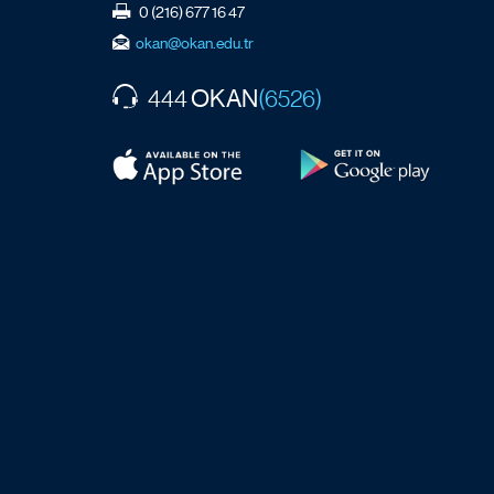
0 (216) 677 16 47
okan@okan.edu.tr
OKAN
444
(6526)