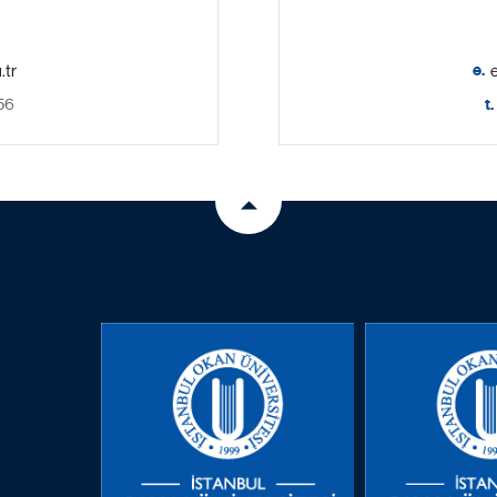
e.
56
t.