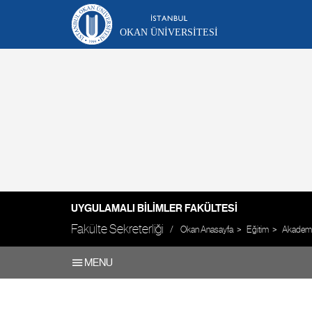
OKAN ÜNIVERSITESI
UYGULAMALI BILIMLER FAKÜLTESI
Fakülte Sekreterliği
Okan Anasayfa
Eğitim
Akademik
MENU