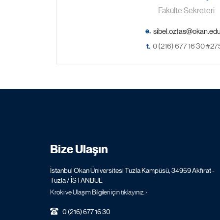
Fakülte Sekreteri
e.
t.
0 (216) 677 16 30 #27
Bize Ulaşın
İstanbul Okan Üniversitesi Tuzla Kampüsü, 34959 Akfırat -
Tuzla / İSTANBUL
Kroki ve Ulaşım Bilgileri için tıklayınız. ›
0 (216) 677 16 30