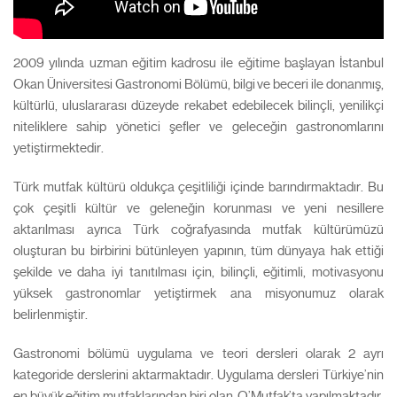
2009 yılında uzman eğitim kadrosu ile eğitime başlayan İstanbul
Okan Üniversitesi Gastronomi Bölümü, bilgi ve beceri ile donanmış,
kültürlü, uluslararası düzeyde rekabet edebilecek bilinçli, yenilikçi
niteliklere sahip yönetici şefler ve geleceğin gastronomlarını
yetiştirmektedir.
Türk mutfak kültürü oldukça çeşitliliği içinde barındırmaktadır. Bu
çok çeşitli kültür ve geleneğin korunması ve yeni nesillere
aktarılması ayrıca Türk coğrafyasında mutfak kültürümüzü
oluşturan bu birbirini bütünleyen yapının, tüm dünyaya hak ettiği
şekilde ve daha iyi tanıtılması için, bilinçli, eğitimli, motivasyonu
yüksek gastronomlar yetiştirmek ana misyonumuz olarak
belirlenmiştir.
Gastronomi bölümü uygulama ve teori dersleri olarak 2 ayrı
kategoride derslerini aktarmaktadır. Uygulama dersleri Türkiye’nin
en büyük eğitim mutfaklarından biri olan, O’Mutfak’ta yapılmaktadır.