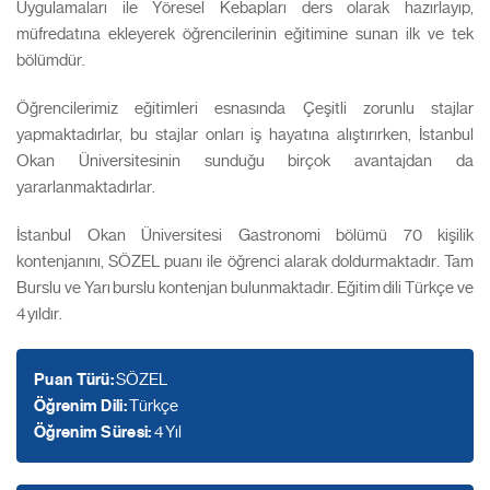
Uygulamaları ile Yöresel Kebapları ders olarak hazırlayıp,
müfredatına ekleyerek öğrencilerinin eğitimine sunan ilk ve tek
bölümdür.
Öğrencilerimiz eğitimleri esnasında Çeşitli zorunlu stajlar
yapmaktadırlar, bu stajlar onları iş hayatına alıştırırken, İstanbul
Okan Üniversitesinin sunduğu birçok avantajdan da
yararlanmaktadırlar.
İstanbul Okan Üniversitesi Gastronomi bölümü 70 kişilik
kontenjanını, SÖZEL puanı ile öğrenci alarak doldurmaktadır. Tam
Burslu ve Yarı burslu kontenjan bulunmaktadır. Eğitim dili Türkçe ve
4 yıldır.
Puan Türü:
SÖZEL
Öğrenim Dili:
Türkçe
Öğrenim Süresi:
4 Yıl