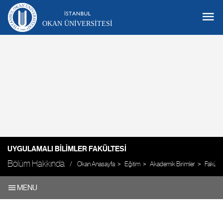
OKAN ÜNIVERSITESI
UYGULAMALI BILIMLER FAKÜLTESI
Bölüm Hakkında
Okan Anasayfa
Eğitim
Akademik Birimler
Fakülte
MENU