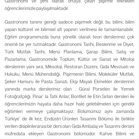
Gastronomi ve yeni olarak ortaya çıkan pişirme teknikleri
öğrencilerimizle paylaşılmaktadır.
Gastronomi tanımı gereği sadece pişirmek değil, bu bilimi, bilim
yapan kültürel ve bilimsel alt yapının verilmesi ile tamamlanabilir.
Eğitim programımızda buna yönelik olarak teori derslerimiz çok
önemli bir yer tutmaktadır. Gastronomi Tarihi, Beslenme ve Diyet,
Türk Mutfak Tarihi, Menü Planlama, Şarap Bilimi, Satış ve
Pazarlama, Gastronomide Toplum, Kültür ve Sanat ve Mitoloji
derslerinin yanı sıra, Miksoloji, Restoran Düzeni, Gıda Mevzuatı ve
Hukuku, Menü Mühendisliği, Pişirmenin Bilimi, Moleküler Mutfak,
Şeker Hamuru ile Pasta Sanatı, Ekşi Mayalı Ekmekler derslerinin
yanında marka derslerimiz olan ; Güral Porselen ile Yemek
Fotoğrafçılığı, Pınar’ la Tatlı Anlar, Bonfilet ile Etin Sırları dersleri ile
öğrencilerimizin hayata daha hazır hale gelebilmeleri için gerekli
eğitimleri vermeye çalışmaktayız. Bölümümüz aynı zamanda
Türkiye’ de ilk kez; Endüstri Ürünleri Tasarımı Bölümü ile birlikte
verilen disiplinlerarası bir ders olan Gıda Ambalaj ve Tasarımı dersini
müfredata ekleyen Gastronomi bölümüdür. Kahve Bilimi ve