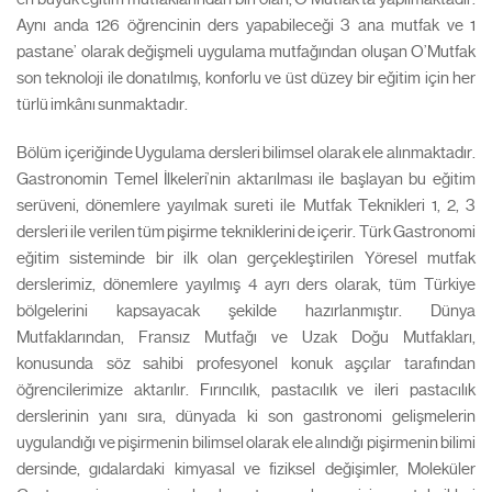
Aynı anda 126 öğrencinin ders yapabileceği 3 ana mutfak ve 1
pastane’ olarak değişmeli uygulama mutfağından oluşan O’Mutfak
son teknoloji ile donatılmış, konforlu ve üst düzey bir eğitim için her
türlü imkânı sunmaktadır.
Bölüm içeriğinde Uygulama dersleri bilimsel olarak ele alınmaktadır.
Gastronomin Temel İlkeleri’nin aktarılması ile başlayan bu eğitim
serüveni, dönemlere yayılmak sureti ile Mutfak Teknikleri 1, 2, 3
dersleri ile verilen tüm pişirme tekniklerini de içerir. Türk Gastronomi
eğitim sisteminde bir ilk olan gerçekleştirilen Yöresel mutfak
derslerimiz, dönemlere yayılmış 4 ayrı ders olarak, tüm Türkiye
bölgelerini kapsayacak şekilde hazırlanmıştır. Dünya
Mutfaklarından, Fransız Mutfağı ve Uzak Doğu Mutfakları,
konusunda söz sahibi profesyonel konuk aşçılar tarafından
öğrencilerimize aktarılır. Fırıncılık, pastacılık ve ileri pastacılık
derslerinin yanı sıra, dünyada ki son gastronomi gelişmelerin
uygulandığı ve pişirmenin bilimsel olarak ele alındığı pişirmenin bilimi
dersinde, gıdalardaki kimyasal ve fiziksel değişimler, Moleküler