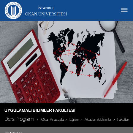
OKAN ÜNIVERSITESI
UYGULAMALI BILIMLER FAKÜLTESI
Ders Programı
Okan Anasayfa
Eğitim
Akademik Birimler
Fakülteler