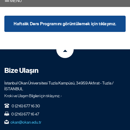
MENU
Haftalık Ders Programını görüntülemek için tıklayınız.
Bize Ulaşın
İstanbul Okan Üniversitesi Tuzla Kampüsü, 34959 Akfırat - Tuzla /
İSTANBUL
Kroki ve Ulaşım Bilgileri için tıklayınız. ›
0 (216) 677 16 30
0 (216) 677 16 47
okan@okan.edu.tr