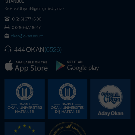
İSTANBUL
Kroki ve Ulaşım Bilgileri için tıklayınız. ›
0 (216) 677 16 30
0 (216) 677 16 47
okan@okan.edu.tr
OKAN
444
(6526)