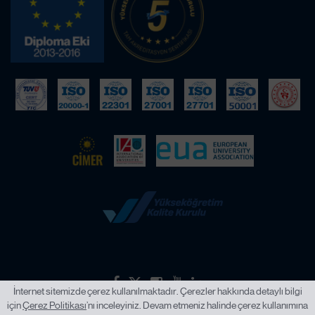
İnternet sitemizde çerez kullanılmaktadır. Çerezler hakkında detaylı bilgi
için
Çerez Politikası
’nı inceleyiniz. Devam etmeniz halinde çerez kullanımına
2026 © İstanbul Okan Üniversitesi.