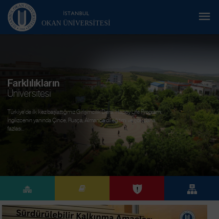
OKAN ÜNIVERSITESI
Farklılıkların
Üniversitesi
Türkiye'de ilk kez başlattığımız Girişimcilik Dersi, Happy Life Programı,
İngilizcenin yanında Çince, Rusça, Almanca dil eğitimi ve çok daha
fazlası...