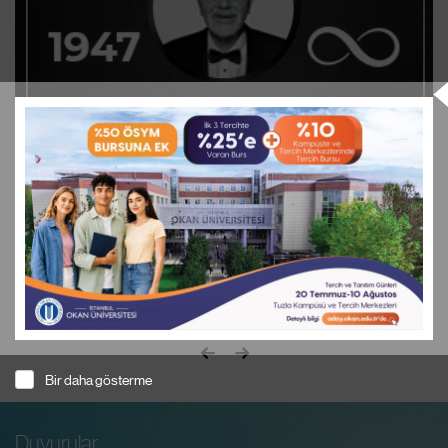
23 Temmuz
2026
Tıp Fakültesi Kurucu Dekanımız Prof. Dr. Mazhar Semih
Baskan’ın Ardından
devamı
Bir daha gösterme
Duyurular