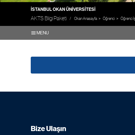
İSTANBUL OKAN ÜNIVERSITESI
AKTS Bilgi Paketi
Okan Anasayfa
Öğrenci
Öğrenci İş
MENU
Bize Ulaşın