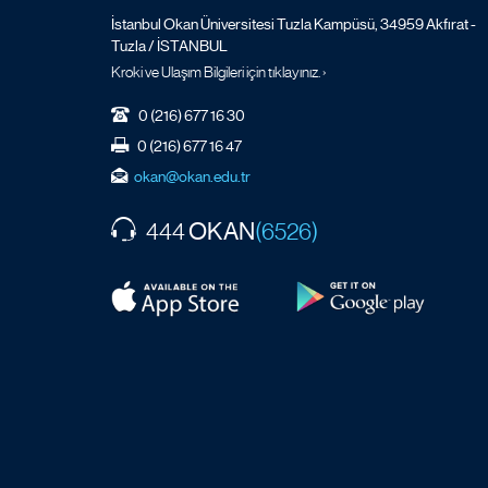
İstanbul Okan Üniversitesi Tuzla Kampüsü, 34959 Akfırat -
Tuzla / İSTANBUL
Kroki ve Ulaşım Bilgileri için tıklayınız. ›
0 (216) 677 16 30
0 (216) 677 16 47
okan@okan.edu.tr
OKAN
444
(6526)