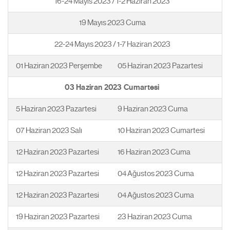
16-24 Mayıs 2023 / 1-2 Haziran 2023
L
19 Mayıs 2023 Cuma
22-24 Mayıs 2023 / 1-7 Haziran 2023
Di
01 Haziran 2023 Perşembe
05 Haziran 2023 Pazartesi
Y
03 Haziran 2023 Cumartesi
5 Haziran 2023 Pazartesi
9 Haziran 2023 Cuma
T
07 Haziran 2023 Salı
10 Haziran 2023 Cumartesi
12 Haziran 2023 Pazartesi
16 Haziran 2023 Cuma
Di
12 Haziran 2023 Pazartesi
04 Ağustos 2023 Cuma
12 Haziran 2023 Pazartesi
04 Ağustos 2023 Cuma
Y
19 Haziran 2023 Pazartesi
23 Haziran 2023 Cuma
Di