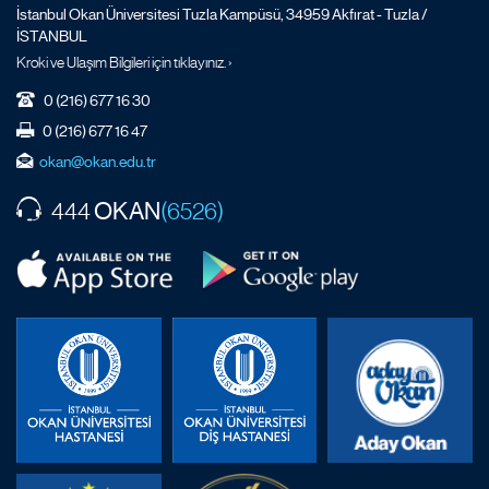
İstanbul Okan Üniversitesi Tuzla Kampüsü, 34959 Akfırat - Tuzla /
İSTANBUL
Kroki ve Ulaşım Bilgileri için tıklayınız. ›
0 (216) 677 16 30
0 (216) 677 16 47
okan@okan.edu.tr
OKAN
444
(6526)