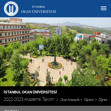
OKAN ÜNIVERSITESI
İSTANBUL OKAN ÜNIVERSITESI
2022-2023 Akademik Takvim
Okan Anasayfa
Öğrenci
Öğrenci İşl