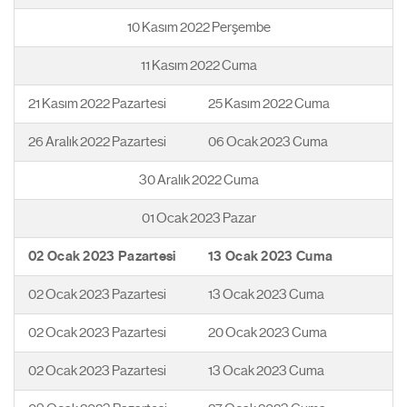
10 Kasım 2022 Perşembe
11 Kasım 2022 Cuma
21 Kasım 2022 Pazartesi
25 Kasım 2022 Cuma
L
26 Aralık 2022 Pazartesi
06 Ocak 2023 Cuma
Di
30 Aralık 2022 Cuma
01 Ocak 2023 Pazar
02 Ocak 2023 Pazartesi
13 Ocak 2023 Cuma
02 Ocak 2023 Pazartesi
13 Ocak 2023 Cuma
H
02 Ocak 2023 Pazartesi
20 Ocak 2023 Cuma
02 Ocak 2023 Pazartesi
13 Ocak 2023 Cuma
Di