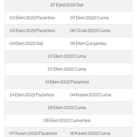
27 Eylül 2022 Salı
Y
03 Ekim 2022 Pazartesi
07 Ekim 2022 Cuma
03 Ekim 2022 Pazartesi
06 Ocak 2023 Cuma
L
04 Ekim 2022 Salı
05 Ekim Çarşamba
Y
07 Ekim 2022 Cuma
Y
07 Ekim 2022 Cuma
Y
10 Ekim 2022 Pazartesi
Y
24 Ekim 2022 Pazartesi
04 Kasım 2022 Cuma
Di
28 Ekim 2022 Cuma
29 Ekim 2022 Cumartesi
07 Kasım 2022 Pazartesi
18 Kasım 2022 Cuma
Di