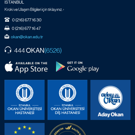
İSTANBUL
Kroki ve Ulaşım Bilgileri için tıklayınız. ›
0 (216) 677 16 30
0 (216) 677 16 47
okan@okan.edu.tr
OKAN
444
(6526)