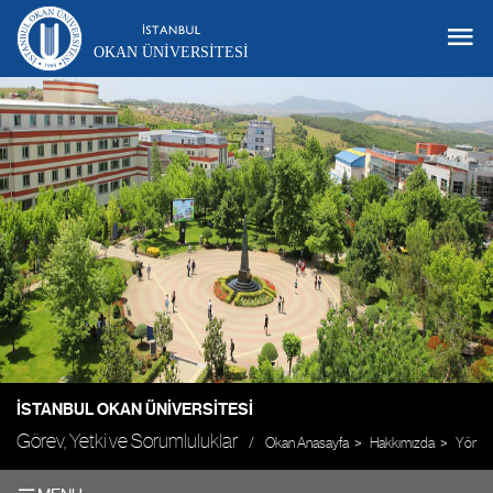
OKAN ÜNIVERSITESI
İSTANBUL OKAN ÜNIVERSITESI
Görev, Yetki ve Sorumluluklar
Okan Anasayfa
Hakkımızda
Yönet