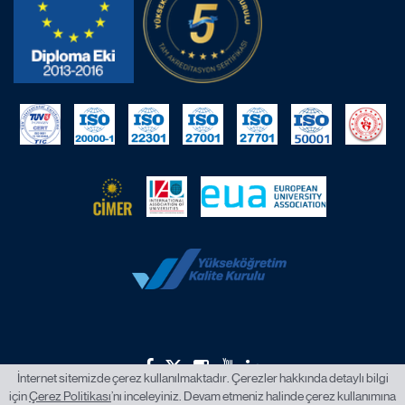
İnternet sitemizde çerez kullanılmaktadır. Çerezler hakkında detaylı bilgi
için
Çerez Politikası
’nı inceleyiniz. Devam etmeniz halinde çerez kullanımına
2026 © İstanbul Okan Üniversitesi.