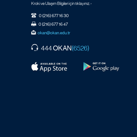
Kroki ve Ulaşım Bilgileri için tıklayınız. ›
0 (216) 677 16 30
0 (216) 677 16 47
okan@okan.edu.tr
OKAN
444
(6526)