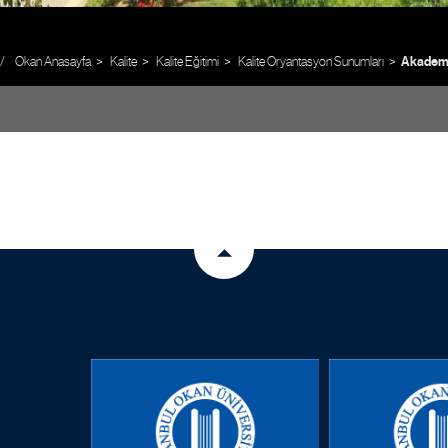
Okan Anasayfa
Kalite
Kalite Eğitimi
Kalite Oryantasyon Sunumları
Akademi