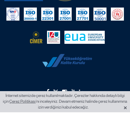
İnternet sitemizde çerez kullanılmaktadır. Çerezler hakkında detaylı bilgi
için
Çerez Politikası
’nı inceleyiniz. Devam etmeniz halinde çerez kullanımına
2026 © İstanbul Okan Üniversitesi.
×
izin verdiğinizi kabul edeceğiz.