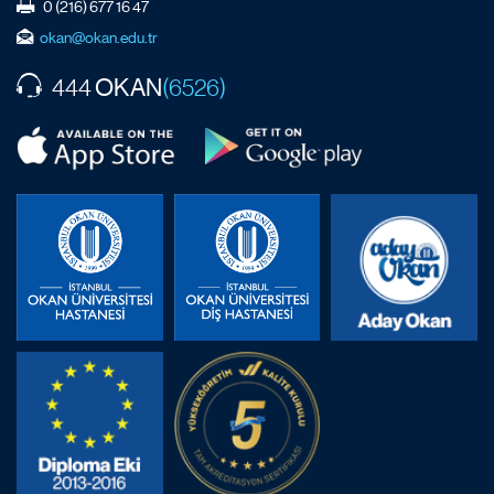
0 (216) 677 16 47
okan@okan.edu.tr
OKAN
444
(6526)