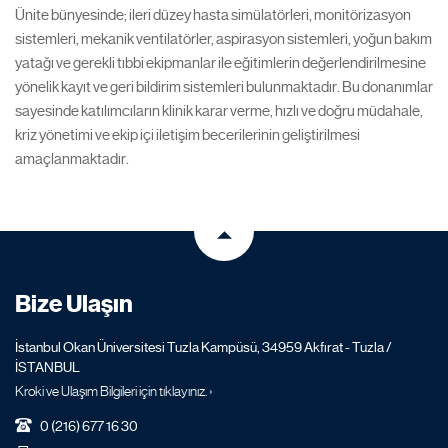
Ünite bünyesinde; ileri düzey hasta simülatörleri, monitörizasyon
sistemleri, mekanik ventilatörler, aspirasyon sistemleri, yoğun bakım
yatağı ve gerekli tıbbi ekipmanlar ile eğitimlerin değerlendirilmesine
yönelik kayıt ve geri bildirim sistemleri bulunmaktadır. Bu donanımlar
sayesinde katılımcıların klinik karar verme, hızlı ve doğru müdahale,
kriz yönetimi ve ekip içi iletişim becerilerinin geliştirilmesi
amaçlanmaktadır.
Bize Ulaşın
İstanbul Okan Üniversitesi Tuzla Kampüsü, 34959 Akfırat - Tuzla /
İSTANBUL
Kroki ve Ulaşım Bilgileri için tıklayınız. ›
0 (216) 677 16 30