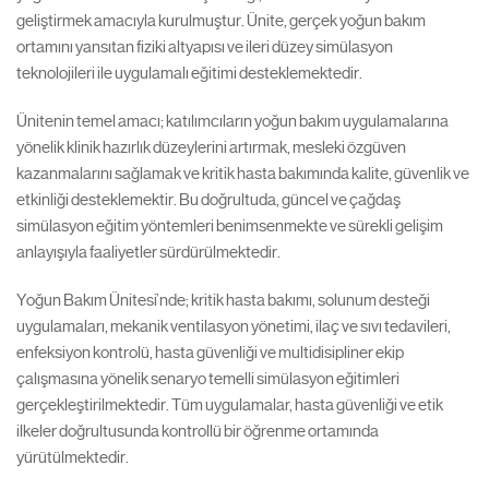
geliştirmek amacıyla kurulmuştur. Ünite, gerçek yoğun bakım
ortamını yansıtan fiziki altyapısı ve ileri düzey simülasyon
teknolojileri ile uygulamalı eğitimi desteklemektedir.
Ünitenin temel amacı; katılımcıların yoğun bakım uygulamalarına
yönelik klinik hazırlık düzeylerini artırmak, mesleki özgüven
kazanmalarını sağlamak ve kritik hasta bakımında kalite, güvenlik ve
etkinliği desteklemektir. Bu doğrultuda, güncel ve çağdaş
simülasyon eğitim yöntemleri benimsenmekte ve sürekli gelişim
anlayışıyla faaliyetler sürdürülmektedir.
Yoğun Bakım Ünitesi’nde; kritik hasta bakımı, solunum desteği
uygulamaları, mekanik ventilasyon yönetimi, ilaç ve sıvı tedavileri,
enfeksiyon kontrolü, hasta güvenliği ve multidisipliner ekip
çalışmasına yönelik senaryo temelli simülasyon eğitimleri
gerçekleştirilmektedir. Tüm uygulamalar, hasta güvenliği ve etik
ilkeler doğrultusunda kontrollü bir öğrenme ortamında
yürütülmektedir.