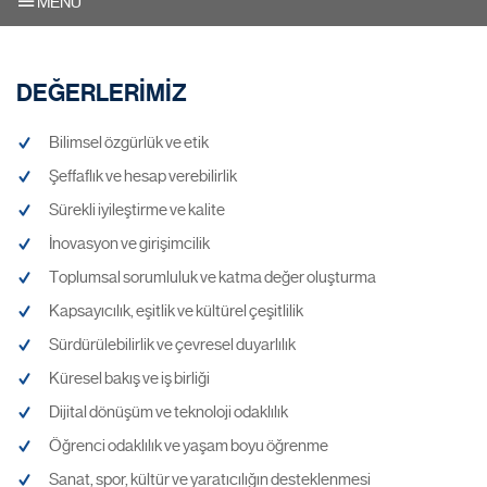
MENU
DEĞERLERİMİZ
Bilimsel özgürlük ve etik
Şeffaflık ve hesap verebilirlik
Sürekli iyileştirme ve kalite
İnovasyon ve girişimcilik
Toplumsal sorumluluk ve katma değer oluşturma
Kapsayıcılık, eşitlik ve kültürel çeşitlilik
Sürdürülebilirlik ve çevresel duyarlılık
Küresel bakış ve iş birliği
Dijital dönüşüm ve teknoloji odaklılık
Öğrenci odaklılık ve yaşam boyu öğrenme
Sanat, spor, kültür ve yaratıcılığın desteklenmesi