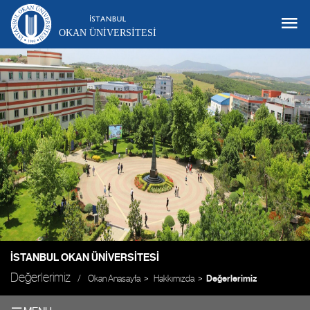
OKAN ÜNIVERSITESI
İSTANBUL OKAN ÜNIVERSITESI
Değerlerimiz
Okan Anasayfa
Hakkımızda
Değerlerimiz