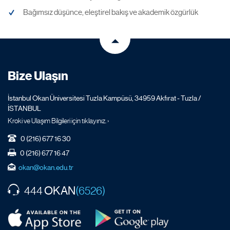
Bağımsız düşünce, eleştirel bakış ve akademik özgürlük
Bize Ulaşın
İstanbul Okan Üniversitesi Tuzla Kampüsü, 34959 Akfırat - Tuzla /
İSTANBUL
Kroki ve Ulaşım Bilgileri için tıklayınız. ›
0 (216) 677 16 30
0 (216) 677 16 47
okan@okan.edu.tr
OKAN
444
(6526)