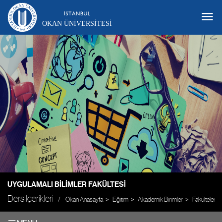
OKAN ÜNIVERSITESI
UYGULAMALI BILIMLER FAKÜLTESI
Ders İçerikleri
Okan Anasayfa
Eğitim
Akademik Birimler
Fakülteler