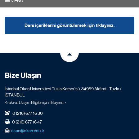
MENU
Ders içeriklerini görüntülemek için tıklayınız.
Bize Ulaşın
İstanbul Okan Üniversitesi Tuzla Kampüsü, 34959 Akfırat - Tuzla /
İSTANBUL
Kroki ve Ulaşım Bilgileri için tıklayınız. ›
0 (216) 677 16 30
0 (216) 677 16 47
okan@okan.edu.tr