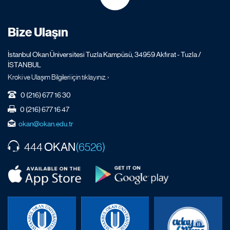
Bize Ulaşın
İstanbul Okan Üniversitesi Tuzla Kampüsü, 34959 Akfırat - Tuzla /
İSTANBUL
Kroki ve Ulaşım Bilgileri için tıklayınız. ›
0 (216) 677 16 30
0 (216) 677 16 47
okan@okan.edu.tr
OKAN
444
(6526)