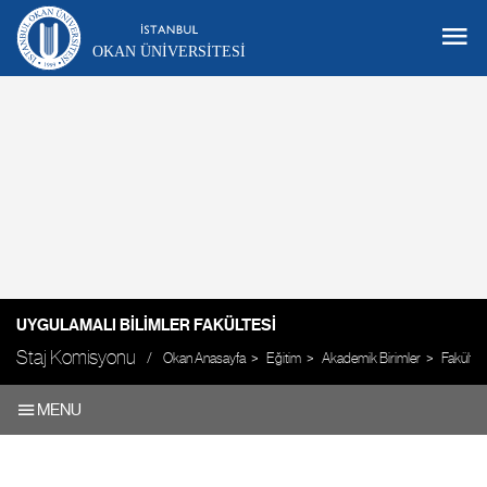
OKAN ÜNIVERSITESI
UYGULAMALI BILIMLER FAKÜLTESI
Staj Komisyonu
Okan Anasayfa
Eğitim
Akademik Birimler
Fakültel
MENU