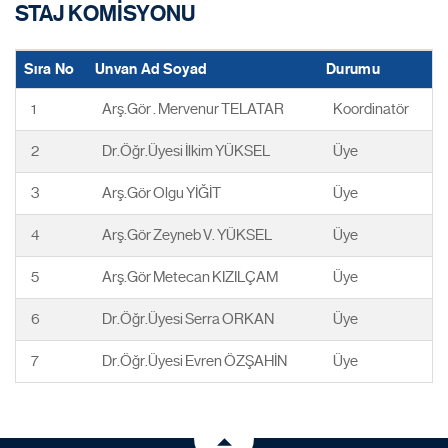
STAJ KOMİSYONU
Sıra No
Unvan Ad Soyad
Durumu
1
Arş.Gör . Mervenur TELATAR
Koordinatör
2
Dr.Öğr.Üyesi İlkim YÜKSEL
Üye
3
Arş.Gör Olgu YİĞİT
Üye
4
Arş.Gör Zeyneb V. YÜKSEL
Üye
5
Arş.Gör Metecan KIZILÇAM
Üye
6
Dr.Öğr.Üyesi Serra ORKAN
Üye
7
Dr.Öğr.Üyesi Evren ÖZŞAHİN
Üye