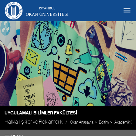
OKAN ÜNIVERSITESI
UYGULAMALI BILIMLER FAKÜLTESI
Halkla İlişkiler ve Reklamcılık
Okan Anasayfa
Eğitim
Akademik Biri