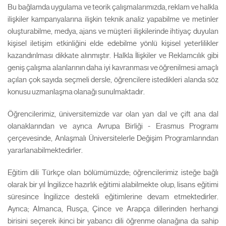
Bu bağlamda uygulama ve teorik çalışmalarımızda, reklam ve halkla
ilişkiler kampanyalarına ilişkin teknik analiz yapabilme ve metinler
oluşturabilme, medya, ajans ve müşteri ilişkilerinde ihtiyaç duyulan
kişisel iletişim etkinliğini elde edebilme yönlü kişisel yeterlilikler
kazandırılması dikkate alınmıştır. Halkla İlişkiler ve Reklamcılık gibi
geniş çalışma alanlarının daha iyi kavranması ve öğrenilmesi amaçlı
açılan çok sayıda seçmeli dersle, öğrencilere istedikleri alanda söz
konusu uzmanlaşma olanağı sunulmaktadır.
Öğrencilerimiz, üniversitemizde var olan yan dal ve çift ana dal
olanaklarından ve ayrıca Avrupa Birliği - Erasmus Programı
çerçevesinde, Anlaşmalı Üniversitelerle Değişim Programlarından
yararlanabilmektedirler.
Eğitim dili Türkçe olan bölümümüzde; öğrencilerimiz isteğe bağlı
olarak bir yıl İngilizce hazırlık eğitimi alabilmekte olup, lisans eğitimi
süresince İngilizce destekli eğitimlerine devam etmektedirler.
Ayrıca; Almanca, Rusça, Çince ve Arapça dillerinden herhangi
birisini seçerek ikinci bir yabancı dili öğrenme olanağına da sahip