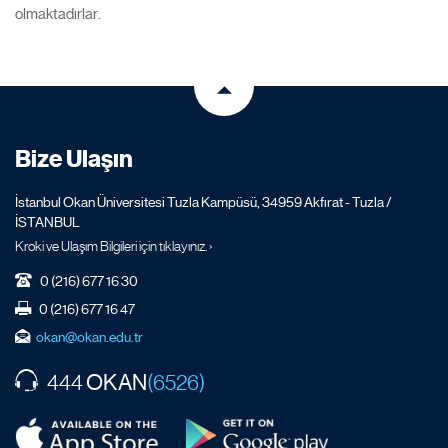
olmaktadırlar.
Bize Ulaşın
İstanbul Okan Üniversitesi Tuzla Kampüsü, 34959 Akfırat - Tuzla /
İSTANBUL
Kroki ve Ulaşım Bilgileri için tıklayınız. ›
0 (216) 677 16 30
0 (216) 677 16 47
okan@okan.edu.tr
OKAN
444
(6526)