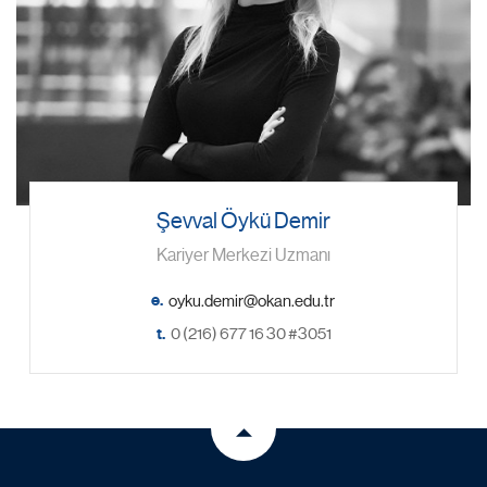
Şevval Öykü Demir
Kariyer Merkezi Uzmanı
e.
t.
0 (216) 677 16 30 #3051