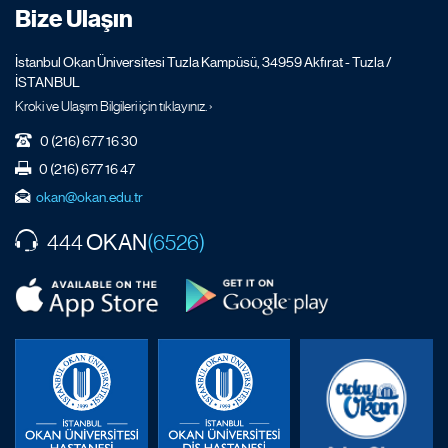
Bize Ulaşın
İstanbul Okan Üniversitesi Tuzla Kampüsü, 34959 Akfırat - Tuzla /
İSTANBUL
Kroki ve Ulaşım Bilgileri için tıklayınız. ›
0 (216) 677 16 30
0 (216) 677 16 47
okan@okan.edu.tr
OKAN
444
(6526)