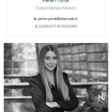
Peren Yörük
Kariyer Merkezi Müdürü
e.
t.
0 (216) 677 16 30 #3050