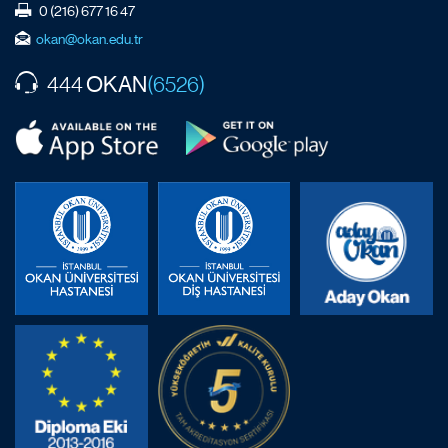
0 (216) 677 16 47
okan@okan.edu.tr
OKAN
444
(6526)