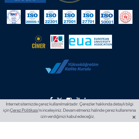
İnternet sitemizde çerez kullanılmaktadır. Çerezler hakkında detaylı bilgi
için
Çerez Politikası
’nı inceleyiniz. Devam etmeniz halinde çerez kullanımına
2026 © İstanbul Okan Üniversitesi.
×
izin verdiğinizi kabul edeceğiz.