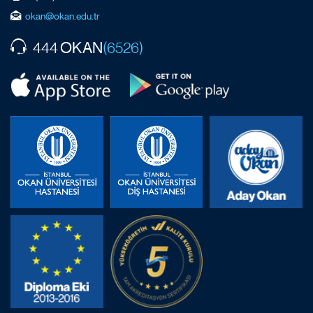
okan@okan.edu.tr
OKAN
444
(6526)