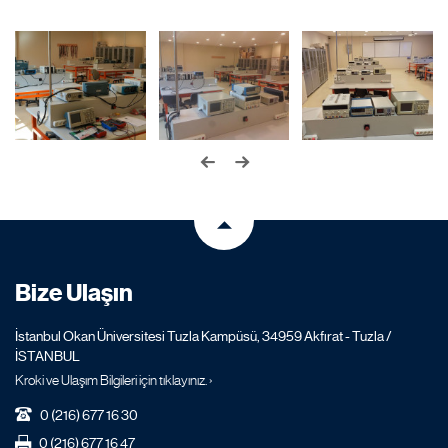
Bize Ulaşın
İstanbul Okan Üniversitesi Tuzla Kampüsü, 34959 Akfırat - Tuzla /
İSTANBUL
Kroki ve Ulaşım Bilgileri için tıklayınız. ›
0 (216) 677 16 30
0 (216) 677 16 47