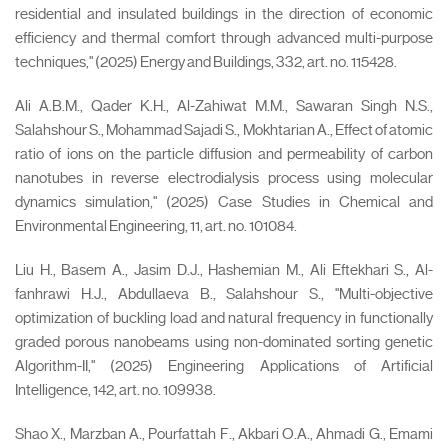
residential and insulated buildings in the direction of economic
efficiency and thermal comfort through advanced multi-purpose
techniques," (2025) Energy and Buildings, 332, art. no. 115428.
Ali A.B.M., Qader K.H., Al-Zahiwat M.M., Sawaran Singh N.S.,
Salahshour S., Mohammad Sajadi S., Mokhtarian A., Effect of atomic
ratio of ions on the particle diffusion and permeability of carbon
nanotubes in reverse electrodialysis process using molecular
dynamics simulation," (2025) Case Studies in Chemical and
Environmental Engineering, 11, art. no. 101084.
Liu H., Basem A., Jasim D.J., Hashemian M., Ali Eftekhari S., Al-
fanhrawi H.J., Abdullaeva B., Salahshour S., "Multi-objective
optimization of buckling load and natural frequency in functionally
graded porous nanobeams using non-dominated sorting genetic
Algorithm-II," (2025) Engineering Applications of Artificial
Intelligence, 142, art. no. 109938.
Shao X., Marzban A., Pourfattah F., Akbari O.A., Ahmadi G., Emami