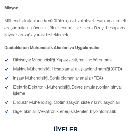
Misyon
Mühendislik alanlarında yürütülen çok disiplinli ve hesaplama temelli
araştırmaları, güvenilir, ölçeklenebilir ve ileri düzey hesaplama
kaynakları sağlayarak desteklemek.
Desteklenen Mühendislik Alanları ve Uygulamalar
Bilgisayar Mühendisliği: Yapay zekâ, makine öğrenmesi
Makine Mühendisliği: Hesaplamalı akışkanlar dinamiği (CFD)
İnşaat Mühendisliği: Sonlu elemanlar analizi (FEA)
Elektrik-Elektronik Mühendisliği: Devre simülasyonları, sinyal
işleme
Endüstri Mühendisliği: Optimizasyon, sistem simülasyonları
Diğer alanlar: Mekatronik, enerji sistemleri, biyoinformatik
ÜYELER