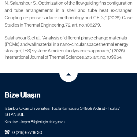
N., Salahshour S., Optimization of the flow guiding fins configuration
and tube arrangements in a shell and tube heat exchanger:
Coupling response surface methodology and CFDv," (2025) Case
Studies in Thermal Engineering, 72, art. no. 106279.
Salahshour S. et al., "Analysis of different phase change materials
(PCMs) and wall material in a nano-circular space thermal energy
storage (TES) system: A molecular dynamics approach," (2025)
International Journal of Thermal Sciences, 215, art. no. 109954.
Bize Ulaşın
İstanbul Okan Üniversitesi Tuzla Kampüsü, 34959 Akfırat - Tuzla /
İSTANBUL
Kroki ve Ulaşım Bilgileri için tıklayınız. ›
0 (216) 677 16 30