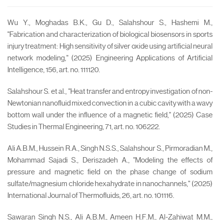
Wu Y., Moghadas B.K., Gu D., Salahshour S., Hashemi M.,
"Fabrication and characterization of biological biosensors in sports
injury treatment: High sensitivity of silver oxide using artificial neural
network modeling," (2025) Engineering Applications of Artificial
Intelligence, 156, art. no. 111120.
Salahshour S. et al., "Heat transfer and entropy investigation of non-
Newtonian nanofluid mixed convection in a cubic cavity with a wavy
bottom wall under the influence of a magnetic field," (2025) Case
Studies in Thermal Engineering, 71, art. no. 106222.
Ali A.B.M., Hussein R.A., Singh N.S.S., Salahshour S., Pirmoradian M.,
Mohammad Sajadi S., Deriszadeh A., "Modeling the effects of
pressure and magnetic field on the phase change of sodium
sulfate/magnesium chloride hexahydrate in nanochannels," (2025)
International Journal of Thermofluids, 26, art. no. 101116.
Sawaran Singh N.S., Ali A.B.M., Ameen H.F.M., Al-Zahiwat M.M.,