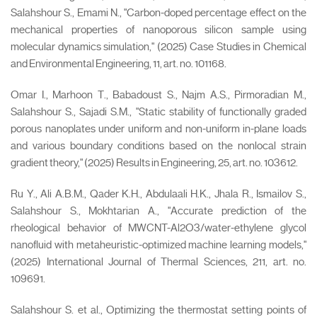
Salahshour S., Emami N., "Carbon-doped percentage effect on the
mechanical properties of nanoporous silicon sample using
molecular dynamics simulation," (2025) Case Studies in Chemical
and Environmental Engineering, 11, art. no. 101168.
Omar I., Marhoon T., Babadoust S., Najm A.S., Pirmoradian M.,
Salahshour S., Sajadi S.M., "Static stability of functionally graded
porous nanoplates under uniform and non-uniform in-plane loads
and various boundary conditions based on the nonlocal strain
gradient theory," (2025) Results in Engineering, 25, art. no. 103612.
Ru Y., Ali A.B.M., Qader K.H., Abdulaali H.K., Jhala R., Ismailov S.,
Salahshour S., Mokhtarian A., "Accurate prediction of the
rheological behavior of MWCNT-Al2O3/water-ethylene glycol
nanofluid with metaheuristic-optimized machine learning models,"
(2025) International Journal of Thermal Sciences, 211, art. no.
109691.
Salahshour S. et al., Optimizing the thermostat setting points of