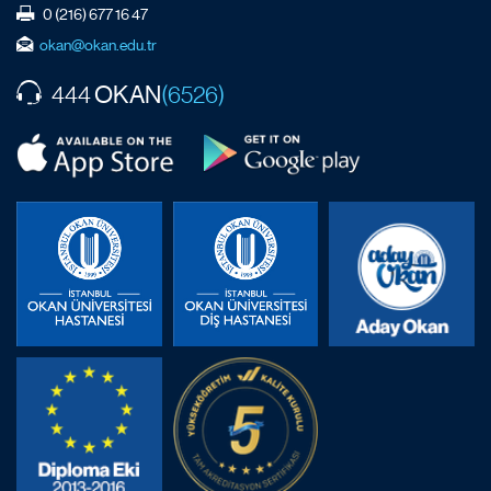
0 (216) 677 16 47
okan@okan.edu.tr
OKAN
444
(6526)