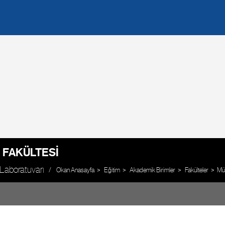
 FAKÜLTESI
 Laboratuvarı
Okan Anasayfa
Eğitim
Akademik Birimler
Fakülteler
Müh