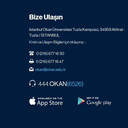
Bize Ulaşın
İstanbul Okan Üniversitesi Tuzla Kampüsü, 34959 Akfırat -
Tuzla / İSTANBUL
Kroki ve Ulaşım Bilgileri için tıklayınız. ›
0 (216) 677 16 30
0 (216) 677 16 47
okan@okan.edu.tr
OKAN
444
(6526)