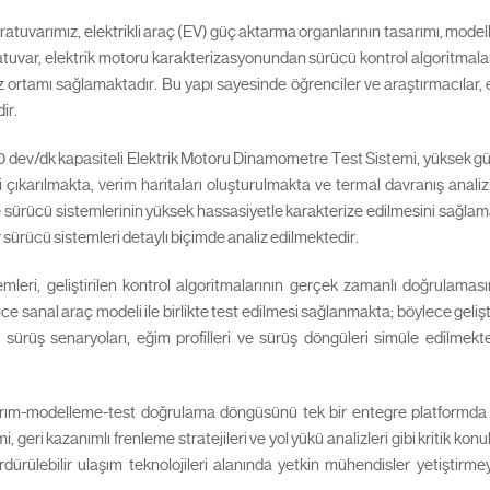
ratuvarımız, elektrikli araç (EV) güç aktarma organlarının tasarımı, mod
ratuvar, elektrik motoru karakterizasyonundan sürücü kontrol algoritma
ortamı sağlamaktadır. Bu yapı sayesinde öğrenciler ve araştırmacılar, e
ir.
v/dk kapasiteli Elektrik Motoru Dinamometre Test Sistemi, yüksek güçlü
 çıkarılmakta, verim haritaları oluşturulmakta ve termal davranış anali
ürücü sistemlerinin yüksek hassasiyetle karakterize edilmesini sağlamakta
 sürücü sistemleri detaylı biçimde analiz edilmektedir.
eri, geliştirilen kontrol algoritmalarının gerçek zamanlı doğrulaması
önce sanal araç modeli ile birlikte test edilmesi sağlanmakta; böylece geli
lı sürüş senaryoları, eğim profilleri ve sürüş döngüleri simüle edilmekte;
asarım-modelleme-test doğrulama döngüsünü tek bir entegre platformda bi
i, geri kazanımlı frenleme stratejileri ve yol yükü analizleri gibi kritik 
ürülebilir ulaşım teknolojileri alanında yetkin mühendisler yetiştirme