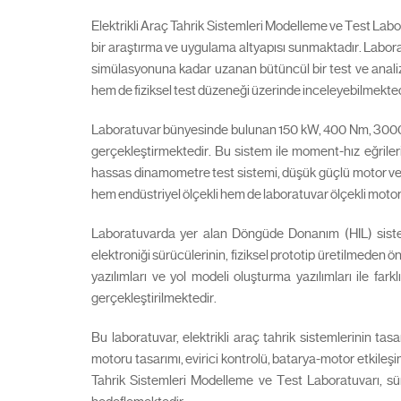
Elektrikli Araç Tahrik Sistemleri Modelleme ve Test Labo
bir araştırma ve uygulama altyapısı sunmaktadır. Labo
simülasyonuna kadar uzanan bütüncül bir test ve analiz 
hem de fiziksel test düzeneği üzerinde inceleyebilmekted
Laboratuvar bünyesinde bulunan 150 kW, 400 Nm, 3000 de
gerçekleştirmektedir. Bu sistem ile moment-hız eğrileri
hassas dinamometre test sistemi, düşük güçlü motor ve s
hem endüstriyel ölçekli hem de laboratuvar ölçekli motor
Laboratuvarda yer alan Döngüde Donanım (HIL) sisteml
elektroniği sürücülerinin, fiziksel prototip üretilmeden 
yazılımları ve yol modeli oluşturma yazılımları ile fark
gerçekleştirilmektedir.
Bu laboratuvar, elektrikli araç tahrik sistemlerinin t
motoru tasarımı, evirici kontrolü, batarya-motor etkileşim
Tahrik Sistemleri Modelleme ve Test Laboratuvarı, sürd