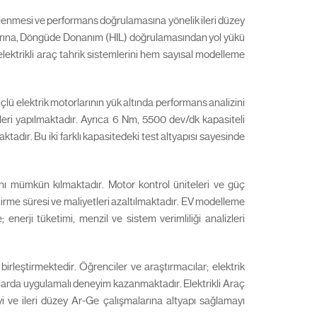
ellenmesi ve performans doğrulamasına yönelik ileri düzey
larına, Döngüde Donanım (HIL) doğrulamasından yol yükü
lektrikli araç tahrik sistemlerini hem sayısal modelleme
 elektrik motorlarının yük altında performans analizini
zleri yapılmaktadır. Ayrıca 6 Nm, 5500 dev/dk kapasiteli
dır. Bu iki farklı kapasitedeki test altyapısı sayesinde
nı mümkün kılmaktadır. Motor kontrol üniteleri ve güç
ştirme süresi ve maliyetleri azaltılmaktadır. EV modelleme
 enerji tüketimi, menzil ve sistem verimliliği analizleri
rleştirmektedir. Öğrenciler ve araştırmacılar; elektrik
konularda uygulamalı deneyim kazanmaktadır. Elektrikli Araç
yi ve ileri düzey Ar-Ge çalışmalarına altyapı sağlamayı