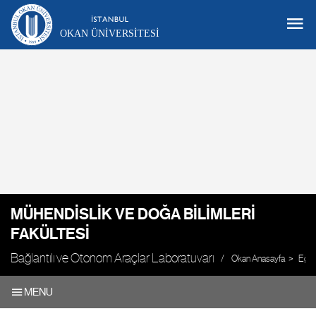
OKAN ÜNIVERSITESI
MÜHENDISLIK VE DOĞA BILIMLERI
FAKÜLTESI
Bağlantılı ve Otonom Araçlar Laboratuvarı
Okan Anasayfa
Eğit
MENU