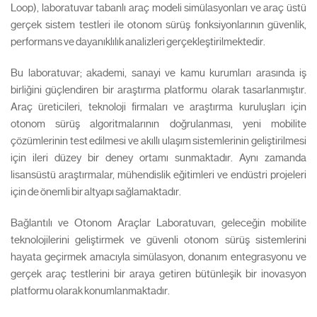
Loop), laboratuvar tabanlı araç modeli simülasyonları ve araç üstü
gerçek sistem testleri ile otonom sürüş fonksiyonlarının güvenlik,
performans ve dayanıklılık analizleri gerçekleştirilmektedir.
Bu laboratuvar; akademi, sanayi ve kamu kurumları arasında iş
birliğini güçlendiren bir araştırma platformu olarak tasarlanmıştır.
Araç üreticileri, teknoloji firmaları ve araştırma kuruluşları için
otonom sürüş algoritmalarının doğrulanması, yeni mobilite
çözümlerinin test edilmesi ve akıllı ulaşım sistemlerinin geliştirilmesi
için ileri düzey bir deney ortamı sunmaktadır. Aynı zamanda
lisansüstü araştırmalar, mühendislik eğitimleri ve endüstri projeleri
için de önemli bir altyapı sağlamaktadır.
Bağlantılı ve Otonom Araçlar Laboratuvarı, geleceğin mobilite
teknolojilerini geliştirmek ve güvenli otonom sürüş sistemlerini
hayata geçirmek amacıyla simülasyon, donanım entegrasyonu ve
gerçek araç testlerini bir araya getiren bütünleşik bir inovasyon
platformu olarak konumlanmaktadır.