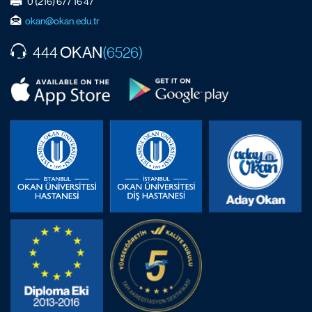
0 (216) 677 16 47
okan@okan.edu.tr
OKAN
444
(6526)