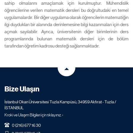
sahip olmalarını amaçlamak için kurulmuştur. Mühendislik
öğrencilerine verilen matematik dersleri bu doğrultudaki en temel
uygulamalardır. Bir diğer uygulama olarak öğrencilerin matematiğin
ilgi duydukları bir alanında derinlemesine bilgi kazanmaları için ders
açmak sayılabilir. Ayrıca, üniversitenin diğer birimlerinin ders
programlarında bulunan matematik dersleri için de bölüm
tarafından öğretim kadrosu desteği sağlanmaktadır.
Bize Ulaşın
İstanbul Okan Üniversitesi Tuzla Kampüsü, 34959 Akfırat - Tuzla /
İSTANBUL
Kroki ve Ulaşım Bilgileri için tıklayınız. ›
0 (216) 677 16 30