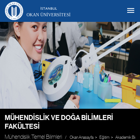
OKAN ÜNIVERSITESI
MÜHENDISLIK VE DOĞA BILIMLERI
FAKÜLTESI
Mühendislik Temel Bilimleri
Okan Anasayfa
Eğitim
Akademik Birim