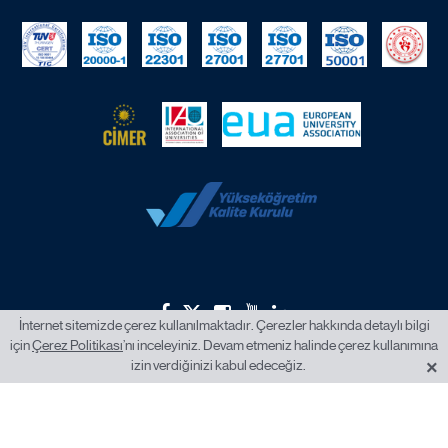
İnternet sitemizde çerez kullanılmaktadır. Çerezler hakkında detaylı bilgi
için
Çerez Politikası
’nı inceleyiniz. Devam etmeniz halinde çerez kullanımına
2026 © İstanbul Okan Üniversitesi.
×
izin verdiğinizi kabul edeceğiz.