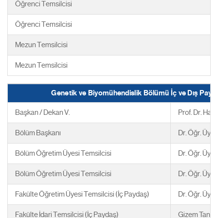
Öğrenci Temsilcisi
Öğrenci Temsilcisi
Mezun Temsilcisi
Mezun Temsilcisi
Genetik ve Biyomühendislik Bölümü İç ve Dış Payd
Başkan / Dekan V.
Prof. Dr. Ha
Bölüm Başkanı
Dr. Öğr. Üye
Bölüm Öğretim Üyesi Temsilcisi
Dr. Öğr. Üyes
Bölüm Öğretim Üyesi Temsilcisi
Dr. Öğr. Üye
Fakülte Öğretim Üyesi Temsilcisi (İç Paydaş)
Dr. Öğr. Üye
Fakülte İdari Temsilcisi (İç Paydaş)
Gizem Tan O