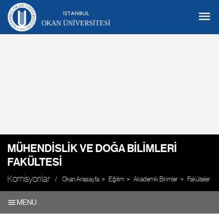
OKAN ÜNIVERSITESI
MÜHENDISLIK VE DOĞA BILIMLERI
FAKÜLTESI
Komisyonlar
Okan Anasayfa
Eğitim
Akademik Birimler
Fakülteler
MENU