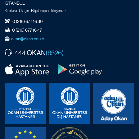
İSTANBUL
Kroki ve Ulaşım Bilgileri için tıklayınız. ›
0 (216) 677 16 30
0 (216) 677 16 47
okan@okan.edu.tr
OKAN
444
(6526)