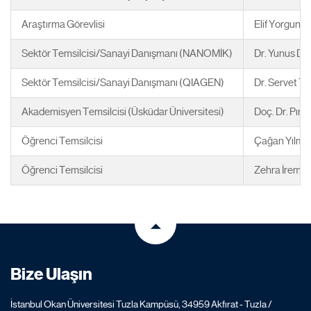
Araştırma Görevlisi
Elif Yorgun
Sektör Temsilcisi/Sanayi Danışmanı (NANOMİK)
Dr. Yunus D
Sektör Temsilcisi/Sanayi Danışmanı (QIAGEN)
Dr. Servet T
Akademisyen Temsilcisi (Üsküdar Üniversitesi)
Doç. Dr. Pına
Öğrenci Temsilcisi
Çağan Yılma
Öğrenci Temsilcisi
Zehra İrem 
Bize Ulaşın
İstanbul Okan Üniversitesi Tuzla Kampüsü, 34959 Akfırat - Tuzla /