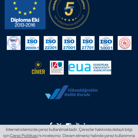
İnternet sitemizde çerez kullanılmaktadır. Çerezler hakkında detaylı bilgi
için
Çerez Politikası
’nı inceleyiniz. Devam etmeniz halinde çerez kullanımına
2026 © İstanbul Okan Üniversitesi.