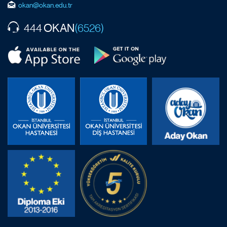
okan@okan.edu.tr
OKAN
444
(6526)