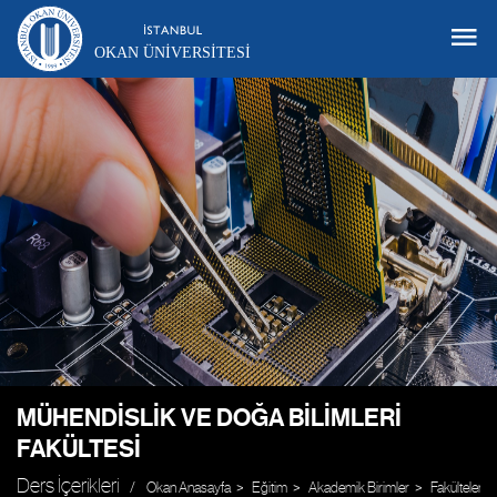
OKAN ÜNIVERSITESI
MÜHENDISLIK VE DOĞA BILIMLERI
FAKÜLTESI
Ders İçerikleri
Okan Anasayfa
Eğitim
Akademik Birimler
Fakülteler