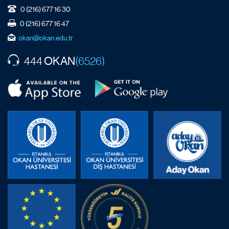
0 (216) 677 16 30
0 (216) 677 16 47
okan@okan.edu.tr
OKAN
444
(6526)