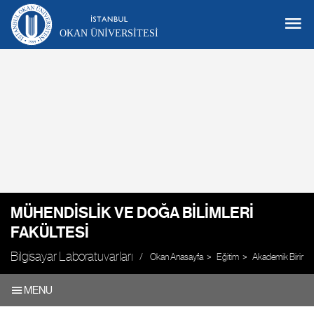
OKAN ÜNIVERSITESI
MÜHENDISLIK VE DOĞA BILIMLERI
FAKÜLTESI
Bilgisayar Laboratuvarları
Okan Anasayfa
Eğitim
Akademik Birimle
MENU