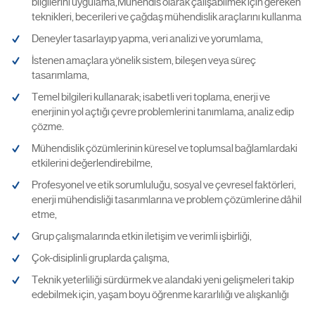
bilgilerini uygulama,Mühendis olarak çalışabilmek için gereken
teknikleri, becerileri ve çağdaş mühendislik araçlarını kullanma
Deneyler tasarlayıp yapma, veri analizi ve yorumlama,
İstenen amaçlara yönelik sistem, bileşen veya süreç
tasarımlama,
Temel bilgileri kullanarak; isabetli veri toplama, enerji ve
enerjinin yol açtığı çevre problemlerini tanımlama, analiz edip
çözme.
Mühendislik çözümlerinin küresel ve toplumsal bağlamlardaki
etkilerini değerlendirebilme,
Profesyonel ve etik sorumluluğu, sosyal ve çevresel faktörleri,
enerji mühendisliği tasarımlarına ve problem çözümlerine dâhil
etme,
Grup çalışmalarında etkin iletişim ve verimli işbirliği,
Çok-disiplinli gruplarda çalışma,
Teknik yeterliliği sürdürmek ve alandaki yeni gelişmeleri takip
edebilmek için, yaşam boyu öğrenme kararlılığı ve alışkanlığı