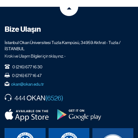
Bize Ulaşın
İstanbul Okan Üniversitesi Tuzla Kampüsü, 34959 Akfırat - Tuzla /
İSTANBUL
Kroki ve Ulaşım Bilgileri için tıklayınız. ›
0 (216) 677 16 30
0 (216) 677 16 47
okan@okan.edu.tr
OKAN
444
(6526)