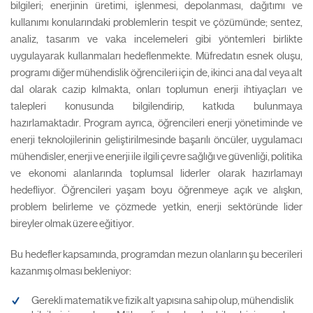
bilgileri; enerjinin üretimi, işlenmesi, depolanması, dağıtımı ve
kullanımı konularındaki problemlerin tespit ve çözümünde; sentez,
analiz, tasarım ve vaka incelemeleri gibi yöntemleri birlikte
uygulayarak kullanmaları hedeflenmekte. Müfredatın esnek oluşu,
programı diğer mühendislik öğrencileri için de, ikinci ana dal veya alt
dal olarak cazip kılmakta, onları toplumun enerji ihtiyaçları ve
talepleri konusunda bilgilendirip, katkıda bulunmaya
hazırlamaktadır. Program ayrıca, öğrencileri enerji yönetiminde ve
enerji teknolojilerinin geliştirilmesinde başarılı öncüler, uygulamacı
mühendisler, enerji ve enerji ile ilgili çevre sağlığı ve güvenliği, politika
ve ekonomi alanlarında toplumsal liderler olarak hazırlamayı
hedefliyor. Öğrencileri yaşam boyu öğrenmeye açık ve alışkın,
problem belirleme ve çözmede yetkin, enerji sektöründe lider
bireyler olmak üzere eğitiyor.
Bu hedefler kapsamında, programdan mezun olanların şu becerileri
kazanmış olması bekleniyor:
Gerekli matematik ve fizik alt yapısına sahip olup, mühendislik