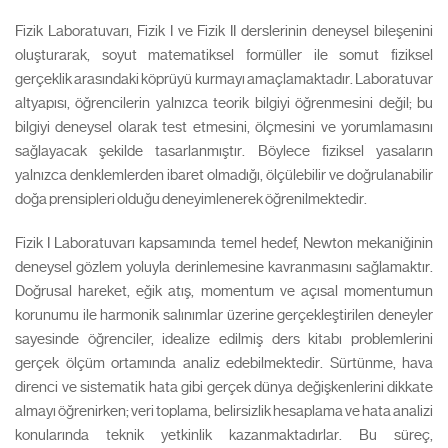
Fizik Laboratuvarı, Fizik I ve Fizik II derslerinin deneysel bileşenini
oluşturarak, soyut matematiksel formüller ile somut fiziksel
gerçeklik arasındaki köprüyü kurmayı amaçlamaktadır. Laboratuvar
altyapısı, öğrencilerin yalnızca teorik bilgiyi öğrenmesini değil; bu
bilgiyi deneysel olarak test etmesini, ölçmesini ve yorumlamasını
sağlayacak şekilde tasarlanmıştır. Böylece fiziksel yasaların
yalnızca denklemlerden ibaret olmadığı, ölçülebilir ve doğrulanabilir
doğa prensipleri olduğu deneyimlenerek öğrenilmektedir.
Fizik I Laboratuvarı kapsamında temel hedef, Newton mekaniğinin
deneysel gözlem yoluyla derinlemesine kavranmasını sağlamaktır.
Doğrusal hareket, eğik atış, momentum ve açısal momentumun
korunumu ile harmonik salınımlar üzerine gerçekleştirilen deneyler
sayesinde öğrenciler, idealize edilmiş ders kitabı problemlerini
gerçek ölçüm ortamında analiz edebilmektedir. Sürtünme, hava
direnci ve sistematik hata gibi gerçek dünya değişkenlerini dikkate
almayı öğrenirken; veri toplama, belirsizlik hesaplama ve hata analizi
konularında teknik yetkinlik kazanmaktadırlar. Bu süreç,