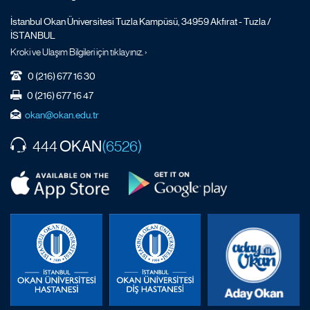
İstanbul Okan Üniversitesi Tuzla Kampüsü, 34959 Akfırat - Tuzla /
İSTANBUL
Kroki ve Ulaşım Bilgileri için tıklayınız. ›
0 (216) 677 16 30
0 (216) 677 16 47
okan@okan.edu.tr
OKAN
444
(6526)