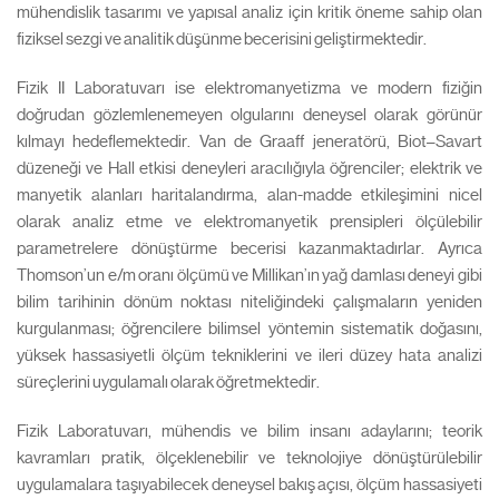
mühendislik tasarımı ve yapısal analiz için kritik öneme sahip olan
fiziksel sezgi ve analitik düşünme becerisini geliştirmektedir.
Fizik II Laboratuvarı ise elektromanyetizma ve modern fiziğin
doğrudan gözlemlenemeyen olgularını deneysel olarak görünür
kılmayı hedeflemektedir. Van de Graaff jeneratörü, Biot–Savart
düzeneği ve Hall etkisi deneyleri aracılığıyla öğrenciler; elektrik ve
manyetik alanları haritalandırma, alan-madde etkileşimini nicel
olarak analiz etme ve elektromanyetik prensipleri ölçülebilir
parametrelere dönüştürme becerisi kazanmaktadırlar. Ayrıca
Thomson’un e/m oranı ölçümü ve Millikan’ın yağ damlası deneyi gibi
bilim tarihinin dönüm noktası niteliğindeki çalışmaların yeniden
kurgulanması; öğrencilere bilimsel yöntemin sistematik doğasını,
yüksek hassasiyetli ölçüm tekniklerini ve ileri düzey hata analizi
süreçlerini uygulamalı olarak öğretmektedir.
Fizik Laboratuvarı, mühendis ve bilim insanı adaylarını; teorik
kavramları pratik, ölçeklenebilir ve teknolojiye dönüştürülebilir
uygulamalara taşıyabilecek deneysel bakış açısı, ölçüm hassasiyeti