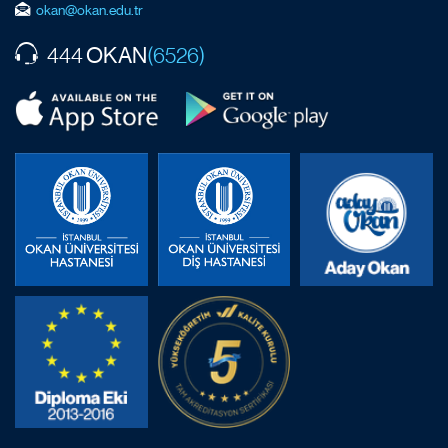
okan@okan.edu.tr
OKAN
444
(6526)