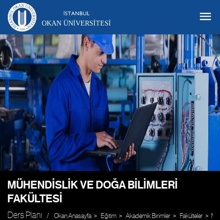
OKAN ÜNIVERSITESI
MÜHENDISLIK VE DOĞA BILIMLERI
FAKÜLTESI
Ders Planı
Okan Anasayfa
Eğitim
Akademik Birimler
Fakülteler
Müh