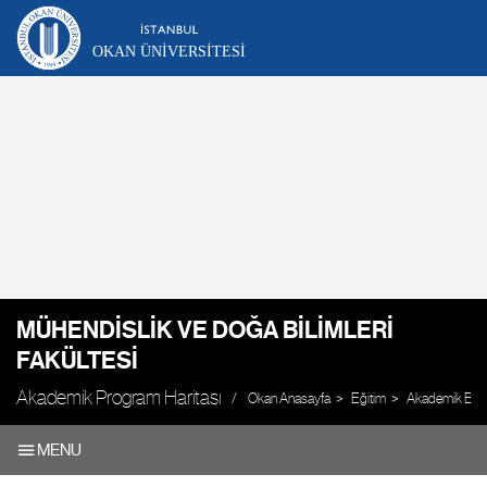
OKAN ÜNIVERSITESI
MÜHENDISLIK VE DOĞA BILIMLERI
FAKÜLTESI
Akademik Program Haritası
Okan Anasayfa
Eğitim
Akademik Biri
MENU