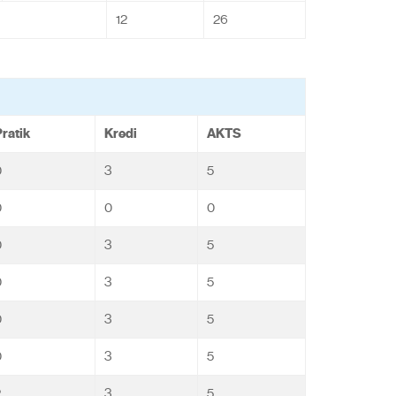
12
26
ratik
Kredi
AKTS
0
3
5
0
0
0
0
3
5
0
3
5
0
3
5
0
3
5
2
3
5