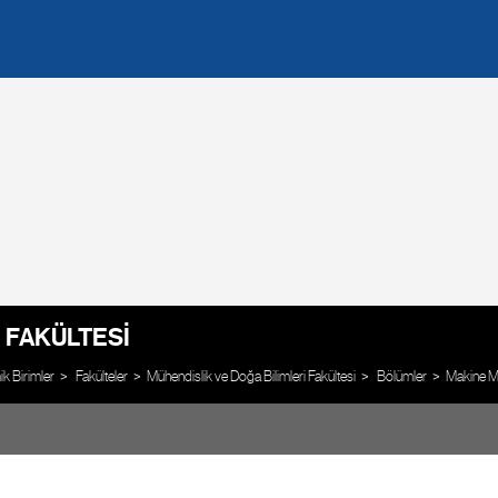
 FAKÜLTESI
 Birimler
Fakülteler
Mühendislik ve Doğa Bilimleri Fakültesi
Bölümler
Makine M