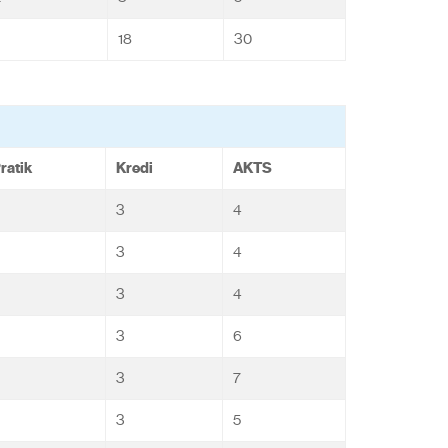
18
30
ratik
Kredi
AKTS
3
4
3
4
3
4
3
6
3
7
3
5