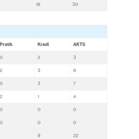
18
30
Pratik
Kredi
AKTS
0
2
3
2
3
8
0
3
7
2
1
4
0
0
0
0
0
0
9
22