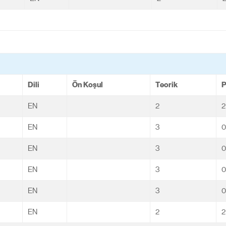
Dili
Ön Koşul
Teorik
P
EN
2
2
EN
3
0
EN
3
0
EN
3
0
EN
3
0
EN
2
2