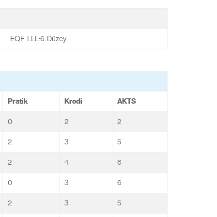
EQF-LLL:6. Düzey
Pratik
Kredi
AKTS
0
2
2
2
3
5
2
4
6
0
3
6
2
3
5