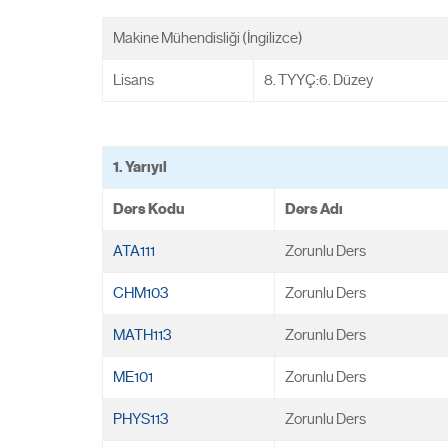
Makine Mühendisliği (İngilizce)
Lisans
8. TYYÇ:6. Düzey
1. Yarıyıl
Ders Kodu
Ders Adı
ATA111
Zorunlu Ders
CHM103
Zorunlu Ders
MATH113
Zorunlu Ders
ME101
Zorunlu Ders
PHYS113
Zorunlu Ders