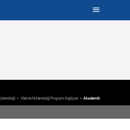
ühendisliği
Makine Mühendisliği Programı (İngilizce)
Akademik Program