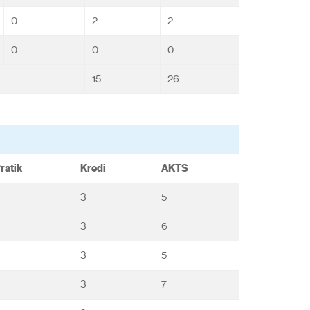
0
2
2
0
0
0
15
26
ratik
Kredi
AKTS
3
5
3
6
3
5
3
7