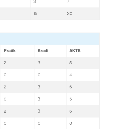
3
7
15
30
Pratik
Kredi
AKTS
2
3
5
0
0
4
2
3
6
0
3
5
2
3
6
0
0
0