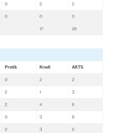
0
2
2
0
0
0
17
26
Pratik
Kredi
AKTS
0
2
2
2
1
3
2
4
6
0
3
8
2
3
5