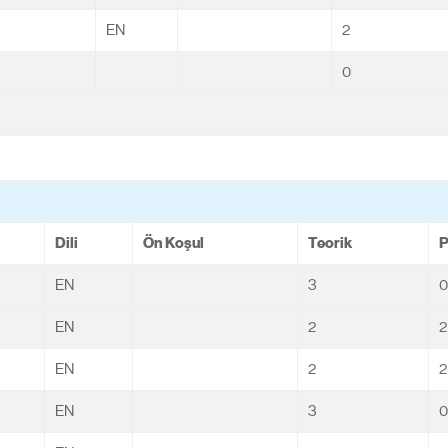
EN
2
0
Dili
Ön Koşul
Teorik
P
EN
3
0
EN
2
2
EN
2
2
EN
3
0