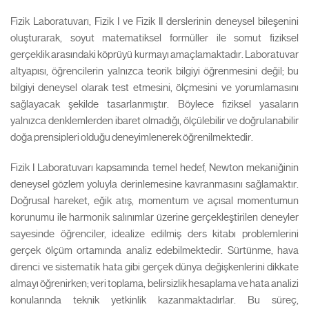
Fizik Laboratuvarı, Fizik I ve Fizik II derslerinin deneysel bileşenini
oluşturarak, soyut matematiksel formüller ile somut fiziksel
gerçeklik arasındaki köprüyü kurmayı amaçlamaktadır. Laboratuvar
altyapısı, öğrencilerin yalnızca teorik bilgiyi öğrenmesini değil; bu
bilgiyi deneysel olarak test etmesini, ölçmesini ve yorumlamasını
sağlayacak şekilde tasarlanmıştır. Böylece fiziksel yasaların
yalnızca denklemlerden ibaret olmadığı, ölçülebilir ve doğrulanabilir
doğa prensipleri olduğu deneyimlenerek öğrenilmektedir.
Fizik I Laboratuvarı kapsamında temel hedef, Newton mekaniğinin
deneysel gözlem yoluyla derinlemesine kavranmasını sağlamaktır.
Doğrusal hareket, eğik atış, momentum ve açısal momentumun
korunumu ile harmonik salınımlar üzerine gerçekleştirilen deneyler
sayesinde öğrenciler, idealize edilmiş ders kitabı problemlerini
gerçek ölçüm ortamında analiz edebilmektedir. Sürtünme, hava
direnci ve sistematik hata gibi gerçek dünya değişkenlerini dikkate
almayı öğrenirken; veri toplama, belirsizlik hesaplama ve hata analizi
konularında teknik yetkinlik kazanmaktadırlar. Bu süreç,