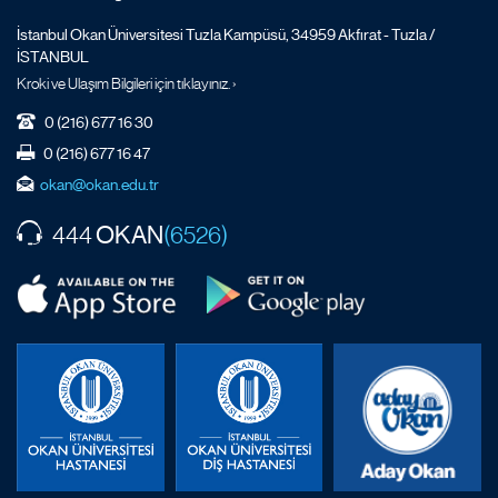
İstanbul Okan Üniversitesi Tuzla Kampüsü, 34959 Akfırat - Tuzla /
İSTANBUL
Kroki ve Ulaşım Bilgileri için tıklayınız. ›
0 (216) 677 16 30
0 (216) 677 16 47
okan@okan.edu.tr
OKAN
444
(6526)