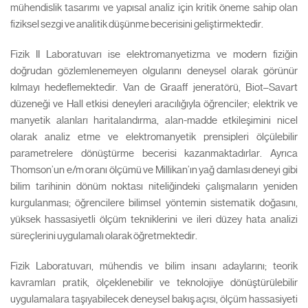
mühendislik tasarımı ve yapısal analiz için kritik öneme sahip olan
fiziksel sezgi ve analitik düşünme becerisini geliştirmektedir.
Fizik II Laboratuvarı ise elektromanyetizma ve modern fiziğin
doğrudan gözlemlenemeyen olgularını deneysel olarak görünür
kılmayı hedeflemektedir. Van de Graaff jeneratörü, Biot–Savart
düzeneği ve Hall etkisi deneyleri aracılığıyla öğrenciler; elektrik ve
manyetik alanları haritalandırma, alan-madde etkileşimini nicel
olarak analiz etme ve elektromanyetik prensipleri ölçülebilir
parametrelere dönüştürme becerisi kazanmaktadırlar. Ayrıca
Thomson’un e/m oranı ölçümü ve Millikan’ın yağ damlası deneyi gibi
bilim tarihinin dönüm noktası niteliğindeki çalışmaların yeniden
kurgulanması; öğrencilere bilimsel yöntemin sistematik doğasını,
yüksek hassasiyetli ölçüm tekniklerini ve ileri düzey hata analizi
süreçlerini uygulamalı olarak öğretmektedir.
Fizik Laboratuvarı, mühendis ve bilim insanı adaylarını; teorik
kavramları pratik, ölçeklenebilir ve teknolojiye dönüştürülebilir
uygulamalara taşıyabilecek deneysel bakış açısı, ölçüm hassasiyeti