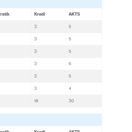
ratik
Kredi
AKTS
3
5
3
5
3
5
3
6
3
5
3
4
18
30
ratik
Kredi
AKTS