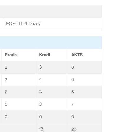
EQF-LLL:6. Düzey
Pratik
Kredi
AKTS
2
3
8
2
4
6
2
3
5
0
3
7
0
0
0
13
26