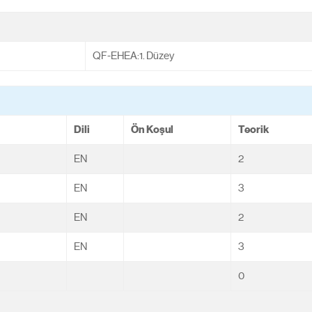
QF-EHEA:1. Düzey
Dili
Ön Koşul
Teorik
EN
2
EN
3
EN
2
EN
3
0