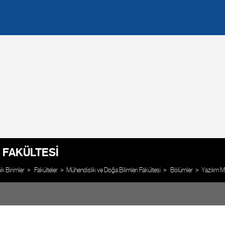
 FAKÜLTESI
 Birimler
Fakülteler
Mühendislik ve Doğa Bilimleri Fakültesi
Bölümler
Yazılım M