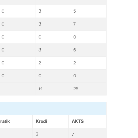
0
3
5
0
3
7
0
0
0
0
3
6
0
2
2
0
0
0
14
25
ratik
Kredi
AKTS
3
7