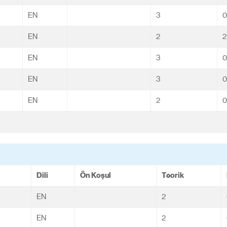
EN
3
0
EN
2
2
EN
3
0
EN
3
0
EN
2
0
Dili
Ön Koşul
Teorik
EN
2
EN
2