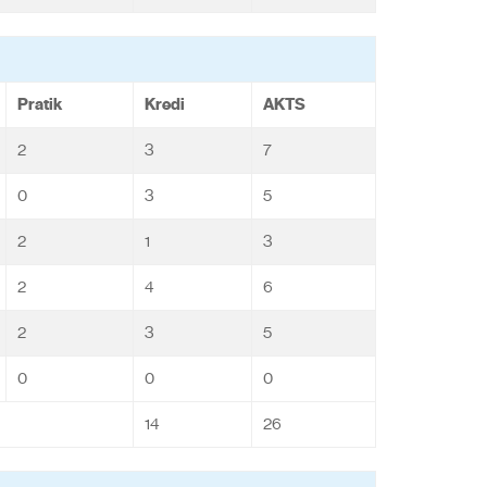
Pratik
Kredi
AKTS
2
3
7
0
3
5
2
1
3
2
4
6
2
3
5
0
0
0
14
26