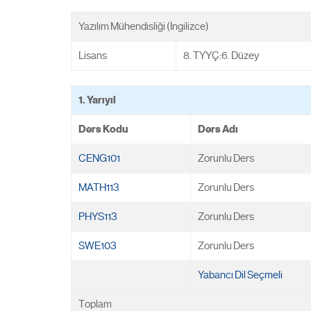
Yazılım Mühendisliği (İngilizce)
Lisans
8. TYYÇ:6. Düzey
1. Yarıyıl
Ders Kodu
Ders Adı
CENG101
Zorunlu Ders
MATH113
Zorunlu Ders
PHYS113
Zorunlu Ders
SWE103
Zorunlu Ders
Yabancı Dil Seçmeli
Toplam