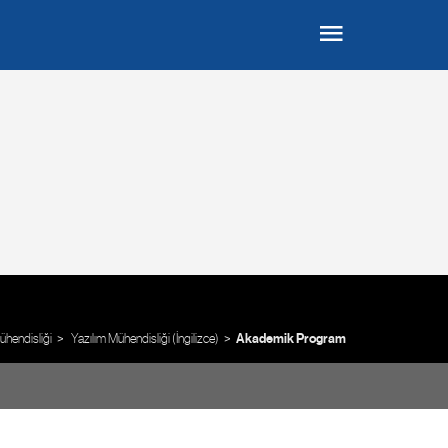
ühendisliği
Yazılım Mühendisliği (İngilizce)
Akademik Program