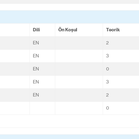
Dili
Ön Koşul
Teorik
EN
2
EN
3
EN
0
EN
3
EN
2
0