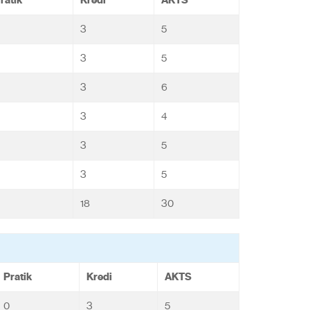
3
5
3
5
3
6
3
4
3
5
3
5
18
30
Pratik
Kredi
AKTS
0
3
5