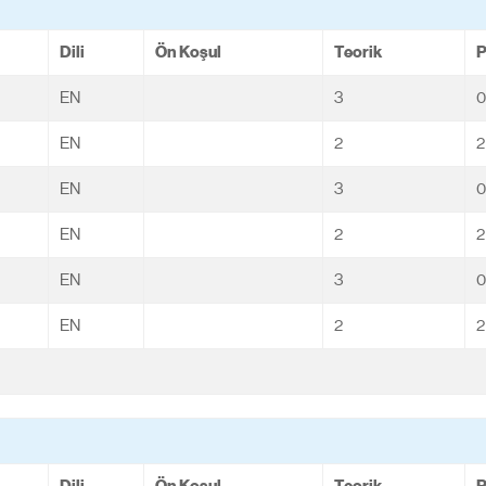
Dili
Ön Koşul
Teorik
P
EN
3
0
EN
2
2
EN
3
0
EN
2
2
EN
3
0
EN
2
2
Dili
Ön Koşul
Teorik
P