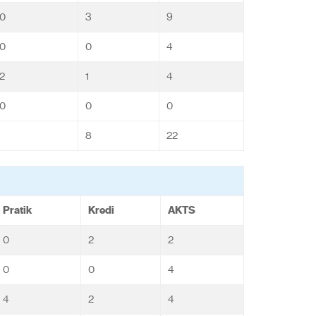
0
3
9
0
0
4
2
1
4
0
0
0
8
22
Pratik
Kredi
AKTS
0
2
2
0
0
4
4
2
4