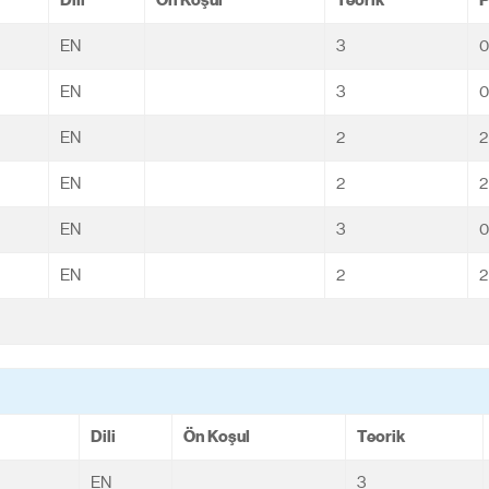
EN
3
0
EN
3
0
EN
2
2
EN
2
2
EN
3
0
EN
2
2
Dili
Ön Koşul
Teorik
EN
3