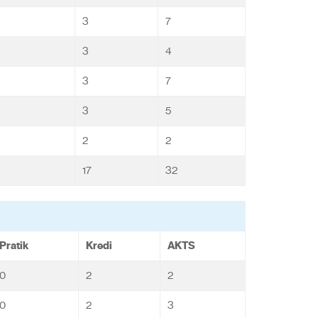
3
7
3
4
3
7
3
5
2
2
17
32
Pratik
Kredi
AKTS
0
2
2
0
2
3