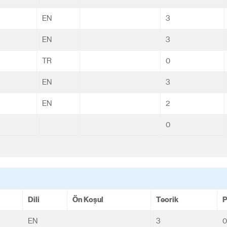
EN
3
EN
3
TR
0
EN
3
EN
2
0
Dili
Ön Koşul
Teorik
P
EN
3
0