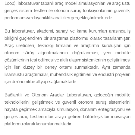
Loop), laboratuvar tabanlı araç modeli simülasyonları ve araç üstü
gerçek sistem testleri ile otonom sürüş fonksiyonlarının güvenlik,
performans ve dayanıklılık analizleri gerçekleştirilmektedir.
Bu laboratuvar; akademi, sanayi ve kamu kurumları arasında iş
birliğini güçlendiren bir araştırma platformu olarak tasarlanmıştır.
Araç üreticileri, teknoloji firmaları ve araştırma kuruluşları için
otonom sürüş algoritmalarının doğrulanması, yeni mobilite
çözümlerinin test edilmesi ve akıllı ulaşım sistemlerinin geliştirilmesi
için ileri düzey bir deney ortamı sunmaktadır. Aynı zamanda
lisansüstü araştırmalar, mühendislik eğitimleri ve endüstri projeleri
için de önemli bir altyapı sağlamaktadır.
Bağlantılı ve Otonom Araçlar Laboratuvarı, geleceğin mobilite
teknolojilerini geliştirmek ve güvenli otonom sürüş sistemlerini
hayata geçirmek amacıyla simülasyon, donanım entegrasyonu ve
gerçek araç testlerini bir araya getiren bütünleşik bir inovasyon
platformu olarak konumlanmaktadır.