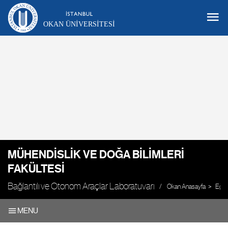
OKAN ÜNIVERSITESI
MÜHENDISLIK VE DOĞA BILIMLERI
FAKÜLTESI
Bağlantılı ve Otonom Araçlar Laboratuvarı
Okan Anasayfa
Eğit
MENU