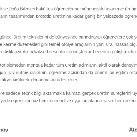
k ve Doğa Bilimleri Fakültesi öğrencilerine mühendislik tasarım ve üreti
rın tasarımından prototip üretimine kadar geniş bir yelpazede öğrenci
 güncel üretim tekniklerini de bünyesinde barındırarak öğrencilere çok y
e kesme düzenekleri gibi temel atölye araçlarının yanı sıra, hassas ölç
dislik çizimlerini fiziksel bileşenlere dönüştürme becerisini geliştirmekte
otiplemeden montaja kadar tüm üretim adımlarını aktif olarak deneyimler
un iş yürütme disiplinini öğrenme açısından da önemli bir eğitim ortam
tik yetkinliklerle donanmalarını destekler.
re sadece teorik bilgi aktarmakla kalmaz; gerçek üretim süreçlerini u
yede öğrencilerimiz hem mühendislik uygulamalarına hâkim hem de endüs
nüş
At