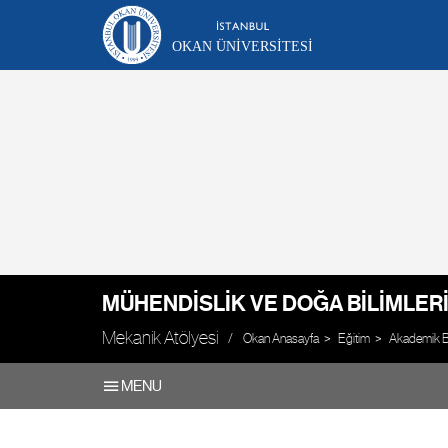
OKAN ÜNIVERSITESI
MÜHENDISLIK VE DOĞA BILIMLERI
Mekanik Atölyesi
Okan Anasayfa
Eğitim
Akademik Bi
MENU