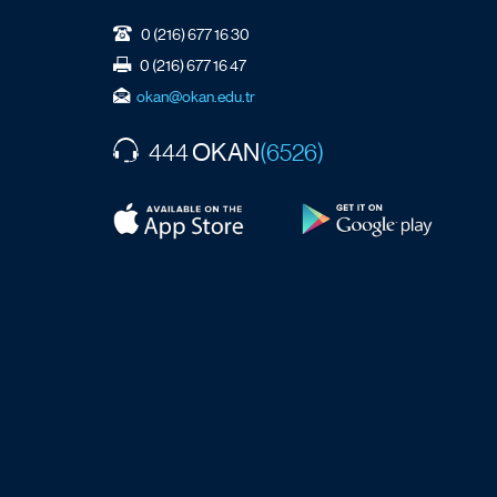
0 (216) 677 16 30
0 (216) 677 16 47
okan@okan.edu.tr
OKAN
444
(6526)