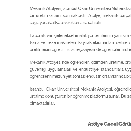
Mekanik Atölyesi, İstanbul Okan Üniversitesi Mühendisli
bir üretim ortamı sunmaktadır. Atölye, mekanik parçala
sağlayacak altyapı ve ekipmana sahiptir.
Laboratuvar, geleneksel imalat yöntemlerinin yanı sıra
torna ve freze makineleri, kaynak ekipmanları, delme v
üretilmesini öğretir. Bu süreç sayesinde öğrenciler, mühen
Mekanik Atölyesi’nde öğrenciler; çizimden üretime, prot
güvenliği uygulamaları ve endüstriyel standartlara uyg
öğrencilerin mezuniyet sonrası endüstri ortamlarında pra
İstanbul Okan Üniversitesi Mekanik Atölyesi, öğrencile
üretime dönüştüren bir öğrenme platformu sunar. Bu sa
olmaktadırlar.
Atölye Genel Görü