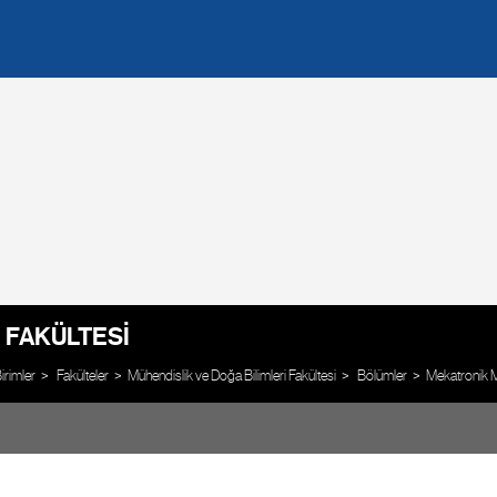
 FAKÜLTESI
rimler
Fakülteler
Mühendislik ve Doğa Bilimleri Fakültesi
Bölümler
Mekatronik M