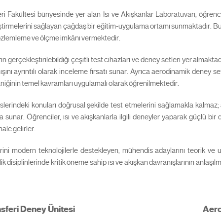
i Fakültesi bünyesinde yer alan Isı ve Akışkanlar Laboratuvarı, öğrenci
pekiştirmelerini sağlayan çağdaş bir eğitim-uygulama ortamı sunmaktadır. 
 gözlemleme ve ölçme imkânı vermektedir.
rin gerçekleştirilebildiği çeşitli test cihazları ve deney setleri yer almakta
nışını ayrıntılı olarak inceleme fırsatı sunar. Ayrıca aerodinamik deney 
kaniğinin temel kavramları uygulamalı olarak öğrenilmektedir.
rslerindeki konuları doğrusal şekilde test etmelerini sağlamakla kalmaz
 sunar. Öğrenciler, ısı ve akışkanlarla ilgili deneyler yaparak güçlü bir
ale gelirler.
rini modern teknolojilerle destekleyen, mühendis adaylarını teorik ve 
k disiplinlerinde kritik öneme sahip ısı ve akışkan davranışlarının anlaşıl
sferi Deney Ünitesi
Aero