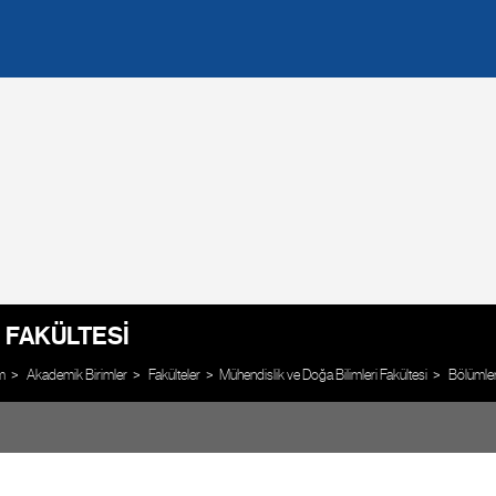
 FAKÜLTESI
m
Akademik Birimler
Fakülteler
Mühendislik ve Doğa Bilimleri Fakültesi
Bölümle