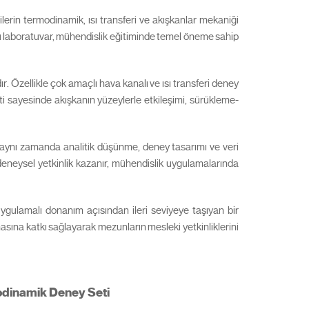
lerin termodinamik, ısı transferi ve akışkanlar mekaniği
Bu laboratuvar, mühendislik eğitiminde temel öneme sahip
dır. Özellikle çok amaçlı hava kanalı ve ısı transferi deney
seti sayesinde akışkanın yüzeylerle etkileşimi, sürükleme-
; aynı zamanda analitik düşünme, deney tasarımı ve veri
 deneysel yetkinlik kazanır, mühendislik uygulamalarında
uygulamalı donanım açısından ileri seviyeye taşıyan bir
masına katkı sağlayarak mezunların mesleki yetkinliklerini
dinamik Deney Seti