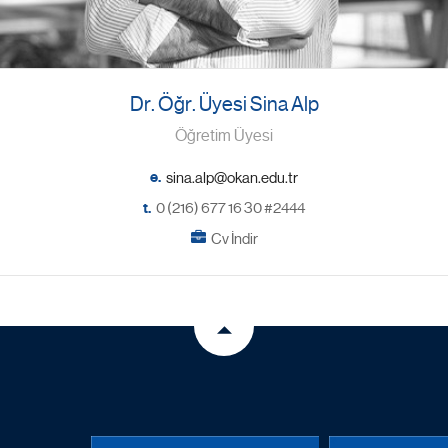
Dr. Öğr. Üyesi Sina Alp
Öğretim Üyesi
e.
t.
0 (216) 677 16 30 #2444
Cv İndir