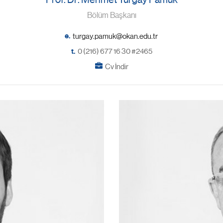
Bölüm Başkanı
e.
t.
0 (216) 677 16 30 #2465
Cv İndir