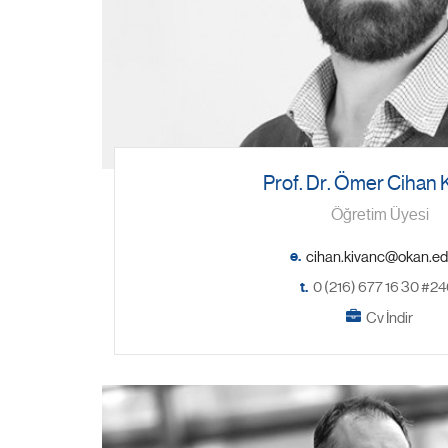
Prof. Dr. Ömer Cihan 
Öğretim Üyesi
e.
t.
0 (216) 677 16 30 #24
Cv İndir