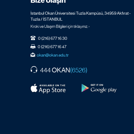
Bize Ulaşın
İstanbul Okan Üniversitesi Tuzla Kampüsü, 34959 Akfırat -
Tuzla / İSTANBUL
Kroki ve Ulaşım Bilgileri için tıklayınız. ›
0 (216) 677 16 30
0 (216) 677 16 47
okan@okan.edu.tr
OKAN
444
(6526)