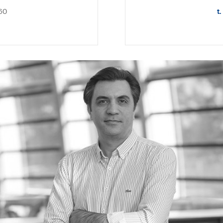
460
t.