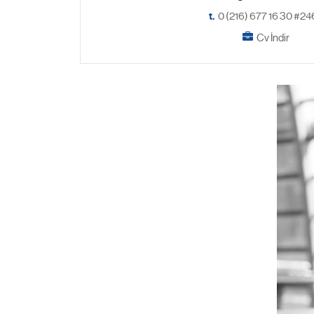
t.
0 (216) 677 16 30 #2
Cv İndir