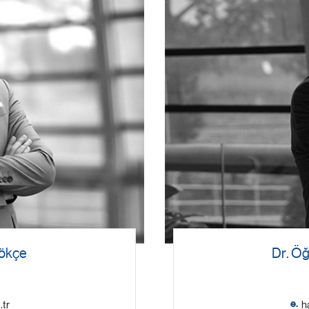
Gökçe
Dr. Öğ
e.