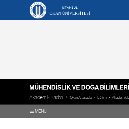
OKAN ÜNIVERSITESI
MÜHENDISLIK VE DOĞA BILIMLERI
Akademik Kadro
Okan Anasayfa
Eğitim
Akademik Bi
MENU