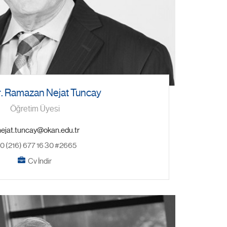
r. Ramazan Nejat Tuncay
Öğretim Üyesi
0 (216) 677 16 30 #2665
Cv İndir