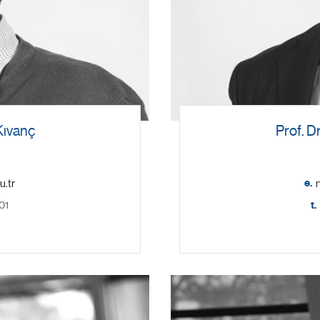
Kıvanç
Prof. D
e.
01
t.