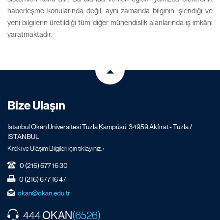
haberleşme konularında değil, aynı zamanda bilginin işlendiği ve
yeni bilgilerin üretildiği tüm diğer mühendislik alanlarında iş imkânı
yaratmaktadır.
Bize Ulaşın
İstanbul Okan Üniversitesi Tuzla Kampüsü, 34959 Akfırat - Tuzla /
İSTANBUL
Kroki ve Ulaşım Bilgileri için tıklayınız. ›
0 (216) 677 16 30
0 (216) 677 16 47
okan@okan.edu.tr
OKAN
444
(6526)