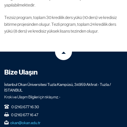
yapılabilmektedir.
Tezsiz program, toplam 30 kredilik ders yükü (10 ders) ve kredisiz
bitirme projesinden oluşur. Tezli program, toplam 24 kredilik ders
yükü (8 ders) ve kredisiz yüksek lisans tezinden oluşur.
Bize Ulaşın
İstanbul Okan Üniversitesi Tuzla Kampüsü, 34959 Akfırat - Tuzla /
İSTANBUL
Kroki ve Ulaşım Bilgileri için tıklayınız. ›
0 (216) 677 16 30
0 (216) 677 16 47
okan@okan.edu.tr