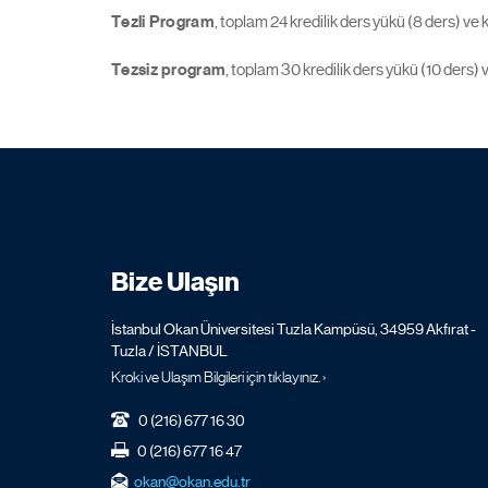
Tezli Program
, toplam 24 kredilik ders yükü (8 ders) ve 
Tezsiz program
, toplam 30 kredilik ders yükü (10 ders) 
Bize Ulaşın
İstanbul Okan Üniversitesi Tuzla Kampüsü, 34959 Akfırat -
Tuzla / İSTANBUL
Kroki ve Ulaşım Bilgileri için tıklayınız. ›
0 (216) 677 16 30
0 (216) 677 16 47
okan@okan.edu.tr