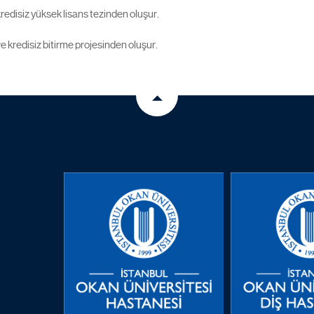
kredisiz yüksek lisans tezinden oluşur.
ve kredisiz bitirme projesinden oluşur.