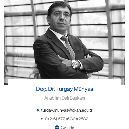
Doç. Dr. Turgay Münyas
Anabilim Dalı Başkanı
e.
t.
0 (216) 677 16 30 #2582
Cv İndir