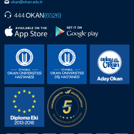
okan@okan.edu.tr
OKAN
444
(6526)