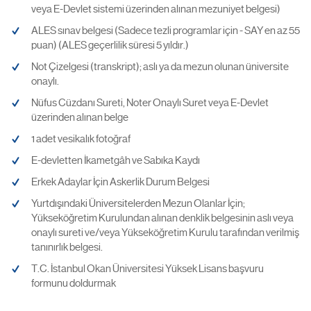
veya E-Devlet sistemi üzerinden alınan mezuniyet belgesi)
ALES sınav belgesi (Sadece tezli programlar için - SAY en az 55
puan) (ALES geçerlilik süresi 5 yıldır.)
Not Çizelgesi (transkript); aslı ya da mezun olunan üniversite
onaylı.
Nüfus Cüzdanı Sureti, Noter Onaylı Suret veya E-Devlet
üzerinden alınan belge
1 adet vesikalık fotoğraf
E-devletten İkametgâh ve Sabıka Kaydı
Erkek Adaylar İçin Askerlik Durum Belgesi
Yurtdışındaki Üniversitelerden Mezun Olanlar İçin;
Yükseköğretim Kurulundan alınan denklik belgesinin aslı veya
onaylı sureti ve/veya Yükseköğretim Kurulu tarafından verilmiş
tanınırlık belgesi.
T.C. İstanbul Okan Üniversitesi Yüksek Lisans başvuru
formunu doldurmak