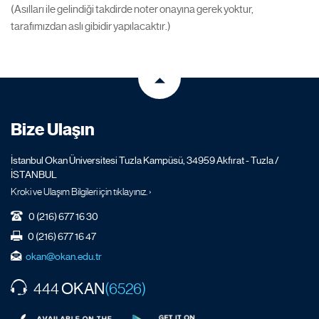
(Asılları ile gelindiği takdirde noter onayına gerek yoktur,
tarafımızdan aslı gibidir yapılacaktır.)
Bize Ulaşın
İstanbul Okan Üniversitesi Tuzla Kampüsü, 34959 Akfırat - Tuzla /
İSTANBUL
Kroki ve Ulaşım Bilgileri için tıklayınız. ›
0 (216) 677 16 30
0 (216) 677 16 47
okan@okan.edu.tr
OKAN
444
(6526)