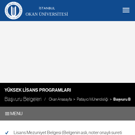
OKAN ÜNIVERSITESI
YÜKSEK LISANS PROGRAMLARI
Başvuru Belgeleri
Okan Anasayfa
Patlayıcı Mühendisliği
Başvuru Belg
MENU
Lisans Mezuniyet Belgesi (Belgenin aslı, noter onaylı sureti