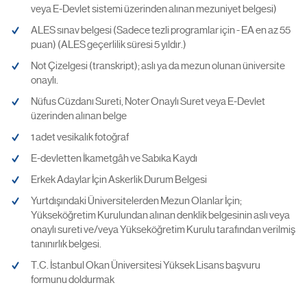
veya E-Devlet sistemi üzerinden alınan mezuniyet belgesi)
ALES sınav belgesi (Sadece tezli programlar için - EA en az 55
puan) (ALES geçerlilik süresi 5 yıldır.)
Not Çizelgesi (transkript); aslı ya da mezun olunan üniversite
onaylı.
Nüfus Cüzdanı Sureti, Noter Onaylı Suret veya E-Devlet
üzerinden alınan belge
1 adet vesikalık fotoğraf
E-devletten İkametgâh ve Sabıka Kaydı
Erkek Adaylar İçin Askerlik Durum Belgesi
Yurtdışındaki Üniversitelerden Mezun Olanlar İçin;
Yükseköğretim Kurulundan alınan denklik belgesinin aslı veya
onaylı sureti ve/veya Yükseköğretim Kurulu tarafından verilmiş
tanınırlık belgesi.
T.C. İstanbul Okan Üniversitesi Yüksek Lisans başvuru
formunu doldurmak