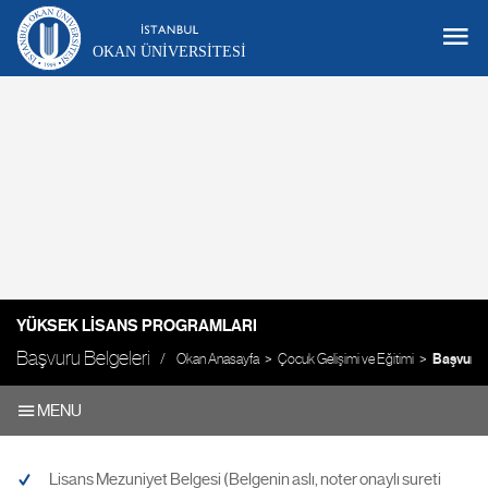
OKAN ÜNIVERSITESI
YÜKSEK LISANS PROGRAMLARI
Başvuru Belgeleri
Okan Anasayfa
Çocuk Gelişimi ve Eğitimi
Başvuru 
MENU
Lisans Mezuniyet Belgesi (Belgenin aslı, noter onaylı sureti