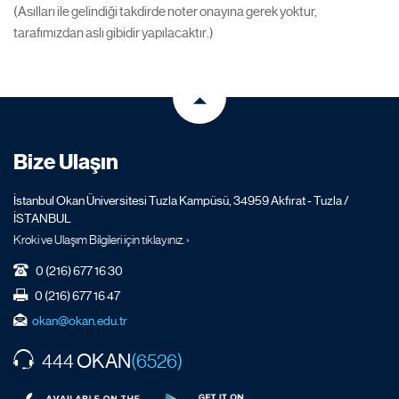
(Asılları ile gelindiği takdirde noter onayına gerek yoktur,
tarafımızdan aslı gibidir yapılacaktır.)
Bize Ulaşın
İstanbul Okan Üniversitesi Tuzla Kampüsü, 34959 Akfırat - Tuzla /
İSTANBUL
Kroki ve Ulaşım Bilgileri için tıklayınız. ›
0 (216) 677 16 30
0 (216) 677 16 47
okan@okan.edu.tr
OKAN
444
(6526)