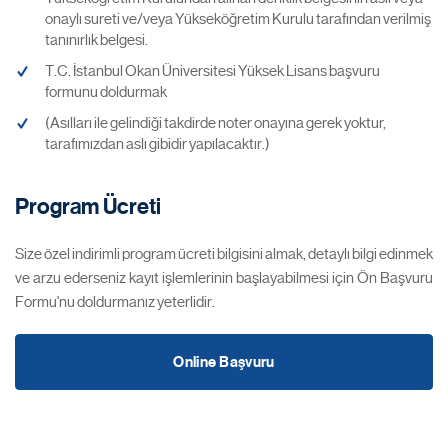
onaylı sureti ve/veya Yükseköğretim Kurulu tarafından verilmiş
tanınırlık belgesi.
T.C. İstanbul Okan Üniversitesi Yüksek Lisans başvuru
formunu doldurmak
(Asılları ile gelindiği takdirde noter onayına gerek yoktur,
tarafımızdan aslı gibidir yapılacaktır.)
Program Ücreti
Size özel indirimli program ücreti bilgisini almak, detaylı bilgi edinmek
ve arzu ederseniz kayıt işlemlerinin başlayabilmesi için Ön Başvuru
Formu'nu doldurmanız yeterlidir.
Online Başvuru