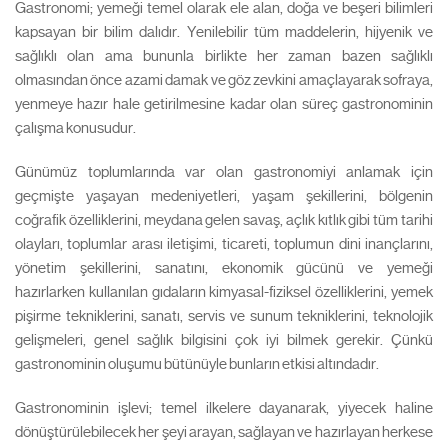
Gastronomi; yemeği temel olarak ele alan, doğa ve beşeri bilimleri
kapsayan bir bilim dalıdır. Yenilebilir tüm maddelerin, hijyenik ve
sağlıklı olan ama bununla birlikte her zaman bazen sağlıklı
olmasından önce azami damak ve göz zevkini amaçlayarak sofraya,
yenmeye hazır hale getirilmesine kadar olan süreç gastronominin
çalışma konusudur.
Günümüz toplumlarında var olan gastronomiyi anlamak için
geçmişte yaşayan medeniyetleri, yaşam şekillerini, bölgenin
coğrafik özelliklerini, meydana gelen savaş, açlık kıtlık gibi tüm tarihi
olayları, toplumlar arası iletişimi, ticareti, toplumun dini inançlarını,
yönetim şekillerini, sanatını, ekonomik gücünü ve yemeği
hazırlarken kullanılan gıdaların kimyasal-fiziksel özelliklerini, yemek
pişirme tekniklerini, sanatı, servis ve sunum tekniklerini, teknolojik
gelişmeleri, genel sağlık bilgisini çok iyi bilmek gerekir. Çünkü
gastronominin oluşumu bütünüyle bunların etkisi altındadır.
Gastronominin işlevi; temel ilkelere dayanarak, yiyecek haline
dönüştürülebilecek her şeyi arayan, sağlayan ve hazırlayan herkese