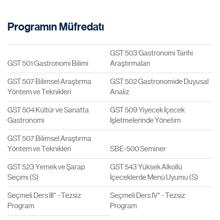
Programın Müfredatı
GST 503 Gastronomi Tarihi
GST 501 Gastronomi Bilimi
Araştırmaları
GST 507 Bilimsel Araştırma
GST 502 Gastronomide Duyusal
Yöntem ve Teknikleri
Analiz
GST 504 Kültür ve Sanatta
GST 509 Yiyecek İçecek
Gastronomi
İşletmelerinde Yönetim
GST 507 Bilimsel Araştırma
Yöntem ve Teknikleri
SBE-500 Seminer
GST 523 Yemek ve Şarap
GST 543 Yüksek Alkollü
Seçimi (S)
İçeceklerde Menü Uyumu (S)
Seçmeli Ders III* - Tezsiz
Seçmeli Ders IV* - Tezsiz
Program
Program