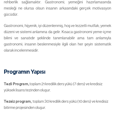
rehberlik sağlamaktır. Gastronomi; yemeğini hazırlamasında
mesleği ne olursa olsun insanın arkasındaki gerçek motivasyon
gücüdür.
Gastronomi, hijyenik, iyi düzenlenmiş, hoş ve lezzetli mutfak; yemek
düzeni ve sistemi anlamına da gelir. Kısaca gastronomi yeme-içme
bilimi ve sanatıdır şeklinde tanımlanabilir ama tam anlamıyla
gastronomi; insanın beslenmesiyle ilgili olan her şeyin sistematik
olarak incelenmesidir.
Programın Yapısı
Tezli Program,
toplam 21 kredilik ders yükü (7 ders) ve kredisiz
yüksek lisans tezinden oluşur.
Tezsiz program,
toplam 30 kredilik ders yükü (10 ders) ve kredisiz
bitirme projesinden oluşur.