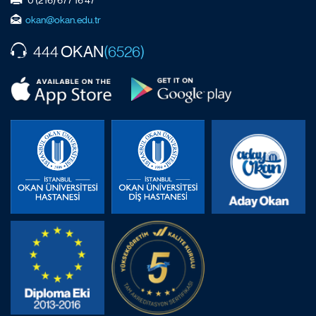
okan@okan.edu.tr
OKAN
444
(6526)