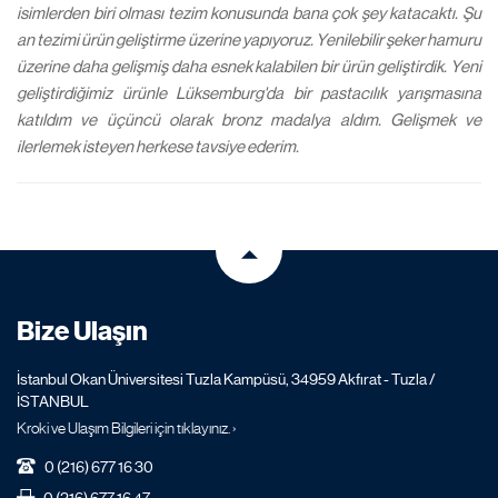
isimlerden biri olması tezim konusunda bana çok şey katacaktı. Şu
an tezimi ürün geliştirme üzerine yapıyoruz. Yenilebilir şeker hamuru
üzerine daha gelişmiş daha esnek kalabilen bir ürün geliştirdik. Yeni
geliştirdiğimiz ürünle Lüksemburg'da bir pastacılık yarışmasına
katıldım ve üçüncü olarak bronz madalya aldım. Gelişmek ve
ilerlemek isteyen herkese tavsiye ederim.
Bize Ulaşın
İstanbul Okan Üniversitesi Tuzla Kampüsü, 34959 Akfırat - Tuzla /
İSTANBUL
Kroki ve Ulaşım Bilgileri için tıklayınız. ›
0 (216) 677 16 30
0 (216) 677 16 47