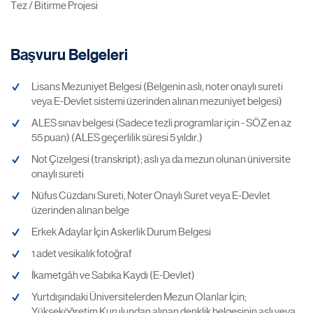
Tez / Bitirme Projesi
Başvuru Belgeleri
Lisans Mezuniyet Belgesi (Belgenin aslı, noter onaylı sureti
veya E-Devlet sistemi üzerinden alınan mezuniyet belgesi)
ALES sınav belgesi (Sadece tezli programlar için - SÖZ en az
55 puan) (ALES geçerlilik süresi 5 yıldır.)
Not Çizelgesi (transkript); aslı ya da mezun olunan üniversite
onaylı sureti
Nüfus Cüzdanı Sureti, Noter Onaylı Suret veya E-Devlet
üzerinden alınan belge
Erkek Adaylar İçin Askerlik Durum Belgesi
1 adet vesikalık fotoğraf
İkametgâh ve Sabıka Kaydı (E-Devlet)
Yurtdışındaki Üniversitelerden Mezun Olanlar İçin;
Yükseköğretim Kurulundan alınan denklik belgesinin aslı veya