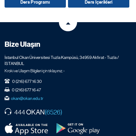
Ders Programı
Ders İçerikleri
Bize Ulaşın
İstanbul Okan Üniversitesi Tuzla Kampüsü, 34959 Akfırat - Tuzla /
İSTANBUL
Kroki ve Ulaşım Bilgileri için tıklayınız. ›
0 (216) 677 16 30
0 (216) 677 16 47
okan@okan.edu.tr
OKAN
444
(6526)