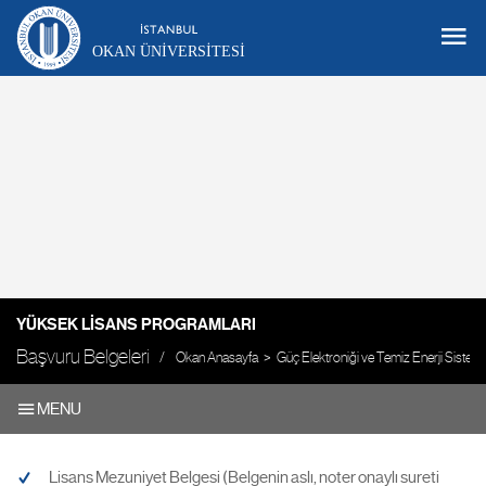
OKAN ÜNIVERSITESI
YÜKSEK LISANS PROGRAMLARI
Başvuru Belgeleri
Okan Anasayfa
Güç Elektroniği ve Temiz Enerji Sistemler
MENU
Lisans Mezuniyet Belgesi (Belgenin aslı, noter onaylı sureti