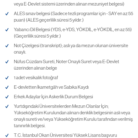
veya E-Devlet sistemi üzerinden alınan mezuniyet belgesi)
ALES sınav belgesi (Sadece tezli programlar için - SAY en az 55
puan) (ALES geçerlilik süresi 5 yıldır.)
Yabancı Dil Belgesi (YDS, e-YDS, YÖKDİL, e-YÖKDİL, en az 55)
(Geçerlilik süresi 5 yıldır.)
Not Çizelgesi (transkript); aslı ya da mezun olunan üniversite
onaylı.
Nüfus Cüzdanı Sureti, Noter Onaylı Suret veya E-Devlet
üzerinden alınan belge
1 adet vesikalık fotoğraf
E-devletten İkametgâh ve Sabıka Kaydı
Erkek Adaylar İçin Askerlik Durum Belgesi
Yurtdışındaki Üniversitelerden Mezun Olanlar İçin;
Yükseköğretim Kurulundan alınan denklik belgesinin aslı veya
onaylı sureti ve/veya Yükseköğretim Kurulu tarafından verilmiş
tanınırlık belgesi.
T.C. İstanbul Okan Üniversitesi Yüksek Lisans başvuru