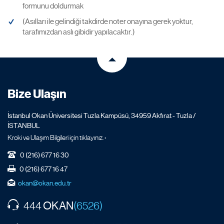
formunu doldurmak
(Asılları ile gelindiği takdirde noter onayına gerek yoktur,
tarafımızdan aslı gibidir yapılacaktır.)
Bize Ulaşın
İstanbul Okan Üniversitesi Tuzla Kampüsü, 34959 Akfırat - Tuzla /
İSTANBUL
Kroki ve Ulaşım Bilgileri için tıklayınız. ›
0 (216) 677 16 30
0 (216) 677 16 47
okan@okan.edu.tr
OKAN
444
(6526)