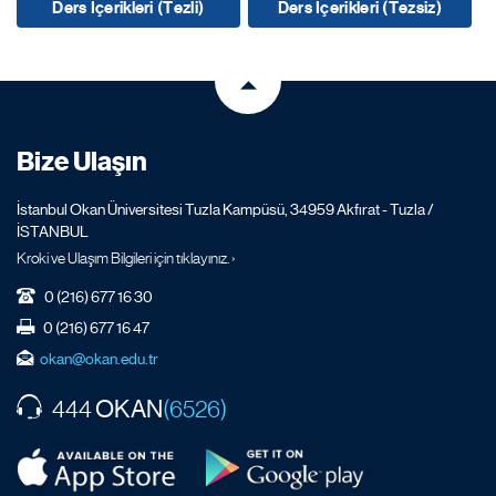
Ders İçerikleri (Tezli)
Ders İçerikleri (Tezsiz)
Bize Ulaşın
İstanbul Okan Üniversitesi Tuzla Kampüsü, 34959 Akfırat - Tuzla /
İSTANBUL
Kroki ve Ulaşım Bilgileri için tıklayınız. ›
0 (216) 677 16 30
0 (216) 677 16 47
okan@okan.edu.tr
OKAN
444
(6526)