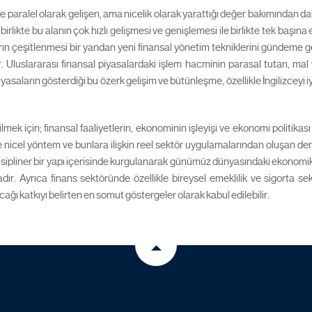
e paralel olarak gelişen, ama nicelik olarak yarattığı değer bakımından d
birlikte bu alanın çok hızlı gelişmesi ve genişlemesi ile birlikte tek başına
arın çeşitlenmesi bir yandan yeni finansal yönetim tekniklerini gündeme get
ır. Uluslararası finansal piyasalardaki işlem hacminin parasal tutarı, ma
piyasaların gösterdiği bu özerk gelişim ve bütünleşme, özellikle İngilizceyi 
 için; finansal faaliyetlerin, ekonominin işleyişi ve ekonomi politikası 
e nicel yöntem ve bunlara ilişkin reel sektör uygulamalarından oluşan de
isipliner bir yapı içerisinde kurgulanarak günümüz dünyasındaki ekonomik
ır. Ayrıca finans sektöründe özellikle bireysel emeklilik ve sigorta sek
ğı katkıyı belirten en somut göstergeler olarak kabul edilebilir.