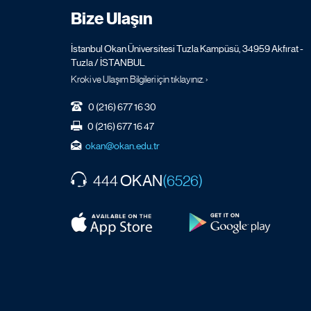
Bize Ulaşın
İstanbul Okan Üniversitesi Tuzla Kampüsü, 34959 Akfırat -
Tuzla / İSTANBUL
Kroki ve Ulaşım Bilgileri için tıklayınız. ›
0 (216) 677 16 30
0 (216) 677 16 47
okan@okan.edu.tr
OKAN
444
(6526)