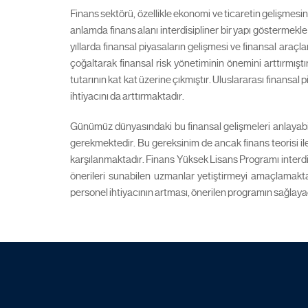
Finans sektörü, özellikle ekonomi ve ticaretin gelişmesin
anlamda finans alanı interdisipliner bir yapı göstermekle 
yıllarda finansal piyasaların gelişmesi ve finansal araçl
çoğaltarak finansal risk yönetiminin önemini arttırmışt
tutarının kat kat üzerine çıkmıştır. Uluslararası finansal 
ihtiyacını da arttırmaktadır.
Günümüz dünyasındaki bu finansal gelişmeleri anlayabilmek
gerekmektedir. Bu gereksinim de ancak finans teorisi il
karşılanmaktadır. Finans Yüksek Lisans Programı interd
önerileri sunabilen uzmanlar yetiştirmeyi amaçlamaktad
personel ihtiyacının artması, önerilen programın sağlayaca