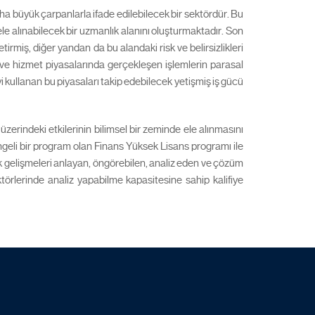
aha büyük çarpanlarla ifade edilebilecek bir sektördür. Bu
 ele alınabilecek bir uzmanlık alanını oluşturmaktadır. Son
irmiş, diğer yandan da bu alandaki risk ve belirsizlikleri
l ve hizmet piyasalarında gerçekleşen işlemlerin parasal
iyi kullanan bu piyasaları takip edebilecek yetişmiş iş gücü
üzerindeki etkilerinin bilimsel bir zeminde ele alınmasını
ngeli bir program olan Finans Yüksek Lisans programı ile
 gelişmeleri anlayan, öngörebilen, analiz eden ve çözüm
törlerinde analiz yapabilme kapasitesine sahip kalifiye