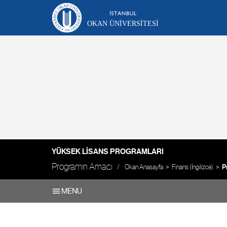
OKAN ÜNIVERSITESI
YÜKSEK LISANS PROGRAMLARI
Programın Amacı
Okan Anasayfa
Finans (İngilizce)
P
MENU